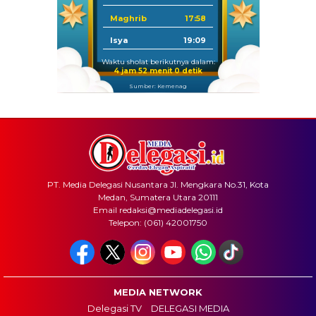
Maghrib
17:58
Isya
19:09
Waktu sholat berikutnya dalam:
4 jam 52 menit 0 detik
Sumber: Kemenag
PT. Media Delegasi Nusantara Jl. Mengkara No.31, Kota
Medan, Sumatera Utara 20111
Email redaksi@mediadelegasi.id
Telepon: (061) 42001750
MEDIA NETWORK
Delegasi TV
DELEGASI MEDIA