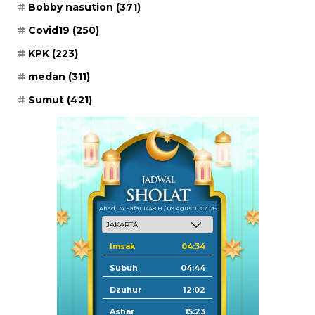
Bobby nasution
(371)
Covid19
(250)
KPK
(223)
medan
(311)
Sumut
(421)
Ahad, 24 Safar 1448 H / 09 Agustus 2026
Imsak
04:34
Subuh
04:44
Dzuhur
12:02
Ashar
15:23