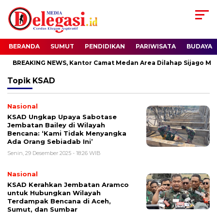
BERANDA
SUMUT
PENDIDIKAN
PARIWISATA
BUDAYA
BREAKING NEWS, Kantor Camat Medan Area Dilahap Sijago Mera
Topik
KSAD
Nasional
KSAD Ungkap Upaya Sabotase
Jembatan Bailey di Wilayah
Bencana: ‘Kami Tidak Menyangka
Ada Orang Sebiadab Ini’
Senin, 29 Desember 2025 - 18:26 WIB
Nasional
KSAD Kerahkan Jembatan Aramco
untuk Hubungkan Wilayah
Terdampak Bencana di Aceh,
Sumut, dan Sumbar