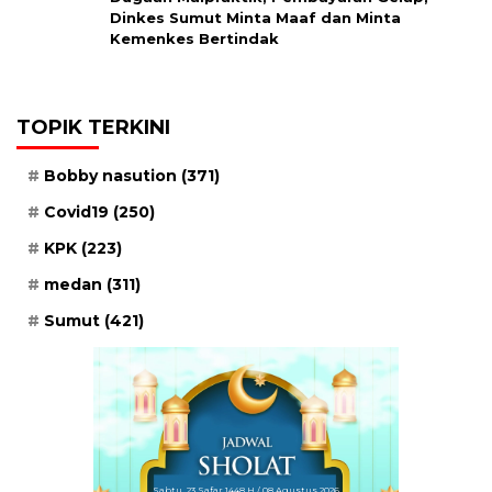
Dinkes Sumut Minta Maaf dan Minta
Kemenkes Bertindak
TOPIK TERKINI
Bobby nasution
(371)
Covid19
(250)
KPK
(223)
medan
(311)
Sumut
(421)
Sabtu, 23 Safar 1448 H / 08 Agustus 2026