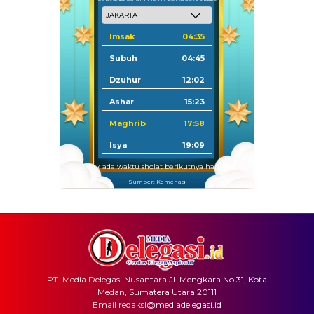
Imsak
04:35
Subuh
04:45
Dzuhur
12:02
Ashar
15:23
Maghrib
17:58
Isya
19:09
Tidak ada waktu sholat berikutnya hari ini.
Sumber: Kemenag
PT. Media Delegasi Nusantara Jl. Mengkara No.31, Kota
Medan, Sumatera Utara 20111
Email redaksi@mediadelegasi.id