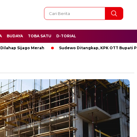
A
BUDAYA
TOBA SATU
D-TORIAL
jago Merah
Sudewo Ditangkap, KPK OTT Bupati Pati
BR