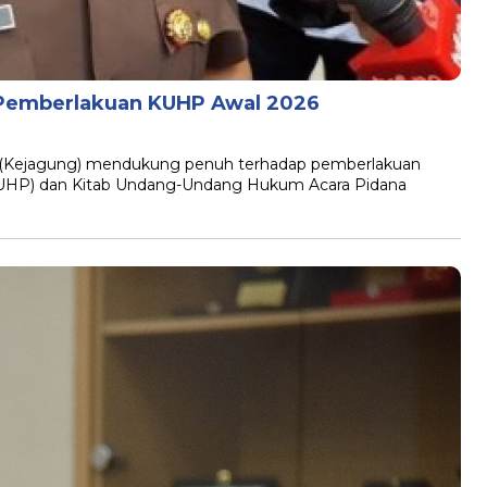
Pemberlakuan KUHP Awal 2026
g (Kejagung) mendukung penuh terhadap pemberlakuan
UHP) dan Kitab Undang-Undang Hukum Acara Pidana