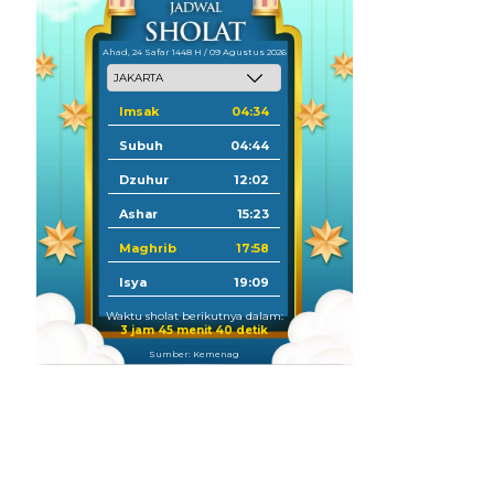
Ahad, 24 Safar 1448 H / 09 Agustus 2026
Imsak
04:34
Subuh
04:44
Dzuhur
12:02
Ashar
15:23
Maghrib
17:58
Isya
19:09
Waktu sholat berikutnya dalam:
3 jam 45 menit 39 detik
Sumber: Kemenag