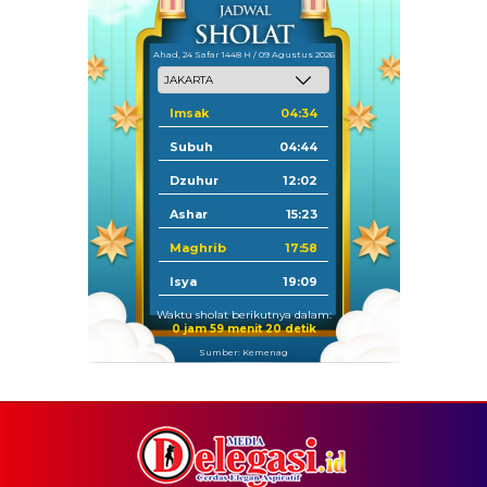
Ahad, 24 Safar 1448 H / 09 Agustus 2026
Imsak
04:34
Subuh
04:44
Dzuhur
12:02
Ashar
15:23
Maghrib
17:58
Isya
19:09
Waktu sholat berikutnya dalam:
0 jam 59 menit 20 detik
Sumber: Kemenag