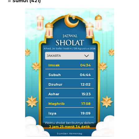
Sumut
(421)
Ahad, 24 Safar 1448 H / 09 Agustus 2026
Imsak
04:34
Subuh
04:44
Dzuhur
12:02
Ashar
15:23
Maghrib
17:58
Isya
19:09
Waktu sholat berikutnya dalam:
2 jam 25 menit 34 detik
Sumber: Kemenag