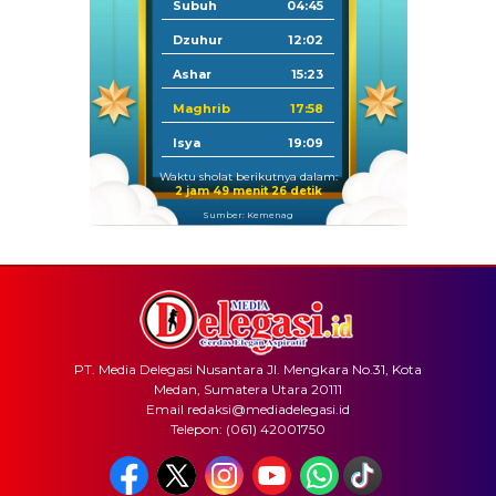
Subuh
04:45
Dzuhur
12:02
Ashar
15:23
Maghrib
17:58
Isya
19:09
Waktu sholat berikutnya dalam:
2 jam 49 menit 26 detik
Sumber: Kemenag
PT. Media Delegasi Nusantara Jl. Mengkara No.31, Kota
Medan, Sumatera Utara 20111
Email redaksi@mediadelegasi.id
Telepon: (061) 42001750