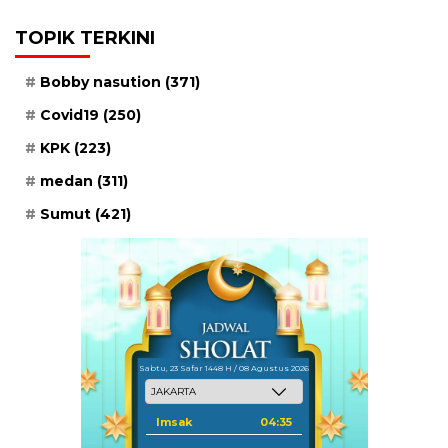
TOPIK TERKINI
Bobby nasution
(371)
Covid19
(250)
KPK
(223)
medan
(311)
Sumut
(421)
Sabtu, 23 Safar 1448 H / 08 Agustus 2026
Imsak
04:35