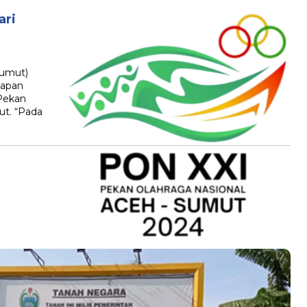
ari
Sumut)
lapan
 Pekan
ut. “Pada