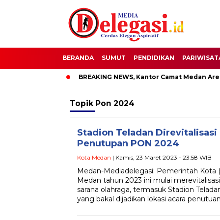
BERANDA
SUMUT
PENDIDIKAN
PARIWISAT
Bupati Pati
BREAKING NEWS, Kantor Camat Medan Area Dilah
Topik
Pon 2024
Stadion Teladan Direvitalisasi
Penutupan PON 2024
Kota Medan
| Kamis, 23 Maret 2023 - 23:58 WIB
Medan-Mediadelegasi: Pemerintah Kota
Medan tahun 2023 ini mulai merevitalisas
sarana olahraga, termasuk Stadion Telad
yang bakal dijadikan lokasi acara penutu