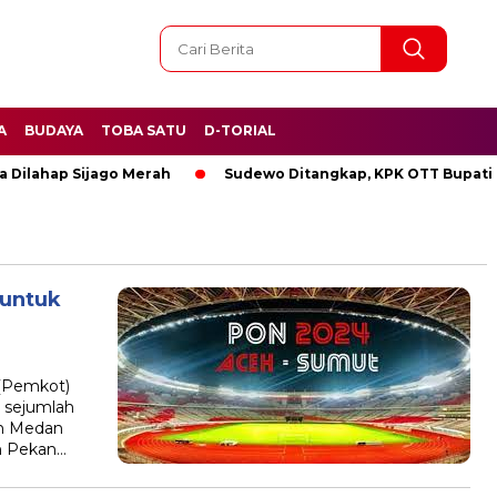
A
BUDAYA
TOBA SATU
D-TORIAL
ap Sijago Merah
Sudewo Ditangkap, KPK OTT Bupati Pati
 untuk
 (Pemkot)
i sejumlah
an Medan
an Pekan…