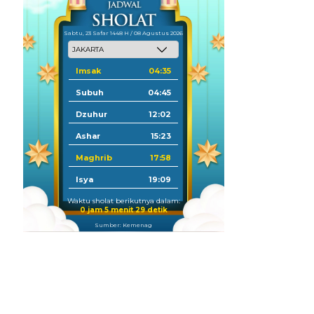
Sabtu, 23 Safar 1448 H / 08 Agustus 2026
Imsak
04:35
Subuh
04:45
Dzuhur
12:02
Ashar
15:23
Maghrib
17:58
Isya
19:09
Waktu sholat berikutnya dalam:
0 jam 5 menit 28 detik
Sumber: Kemenag