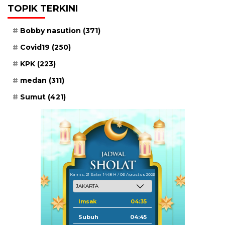
TOPIK TERKINI
Bobby nasution
(371)
Covid19
(250)
KPK
(223)
medan
(311)
Sumut
(421)
Kamis, 21 Safar 1448 H / 06 Agustus 2026
Imsak
04:35
Subuh
04:45