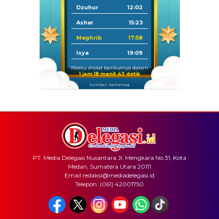
Dzuhur
12:02
Ashar
15:23
Maghrib
17:58
Isya
19:09
Waktu sholat berikutnya dalam:
1 jam 18 menit 42 detik
Sumber: Kemenag
PT. Media Delegasi Nusantara Jl. Mengkara No.31, Kota
Medan, Sumatera Utara 20111
Email redaksi@mediadelegasi.id
Telepon: (061) 42001750