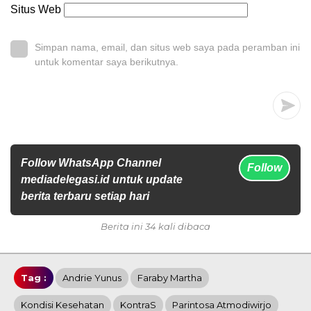
Situs Web
Simpan nama, email, dan situs web saya pada peramban ini
untuk komentar saya berikutnya.
Follow WhatsApp Channel
Follow
mediadelegasi.id untuk update
berita terbaru setiap hari
Berita ini 34 kali dibaca
Tag :
Andrie Yunus
Faraby Martha
Kondisi Kesehatan
KontraS
Parintosa Atmodiwirjo