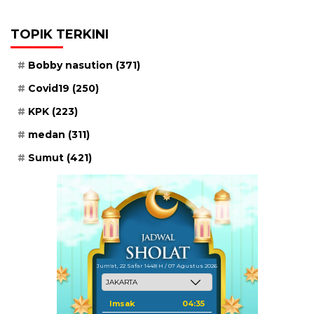
TOPIK TERKINI
Bobby nasution
(371)
Covid19
(250)
KPK
(223)
medan
(311)
Sumut
(421)
Jum'at, 22 Safar 1448 H / 07 Agustus 2026
Imsak
04:35