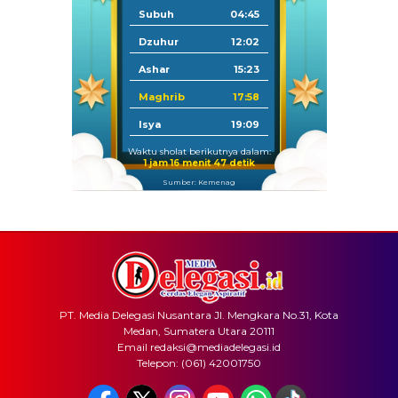
Subuh
04:45
Dzuhur
12:02
Ashar
15:23
Maghrib
17:58
Isya
19:09
Waktu sholat berikutnya dalam:
1 jam 16 menit 47 detik
Sumber: Kemenag
PT. Media Delegasi Nusantara Jl. Mengkara No.31, Kota
Medan, Sumatera Utara 20111
Email redaksi@mediadelegasi.id
Telepon: (061) 42001750