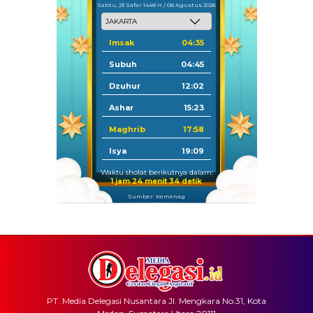
Sabtu, 23 Safar 1448 H / 08 Agustus 2026
Imsak
04:35
Subuh
04:45
Dzuhur
12:02
Ashar
15:23
Maghrib
17:58
Isya
19:09
Waktu sholat berikutnya dalam:
1 jam 24 menit 34 detik
Sumber: Kemenag
PT. Media Delegasi Nusantara Jl. Mengkara No.31, Kota