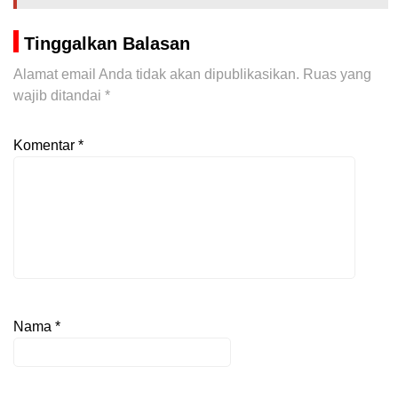
Tinggalkan Balasan
Alamat email Anda tidak akan dipublikasikan.
Ruas yang
wajib ditandai
*
Komentar
*
Nama
*