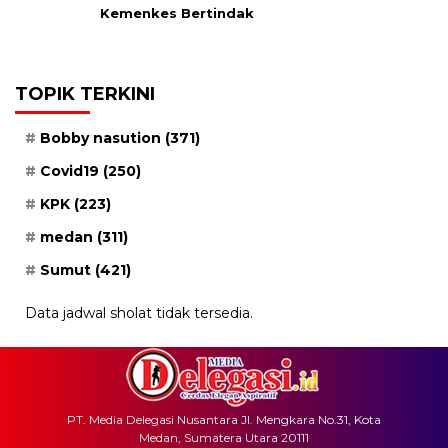
Kemenkes Bertindak
TOPIK TERKINI
Bobby nasution
(371)
Covid19
(250)
KPK
(223)
medan
(311)
Sumut
(421)
Data jadwal sholat tidak tersedia.
PT. Media Delegasi Nusantara Jl. Mengkara No.31, Kota
Medan, Sumatera Utara 20111