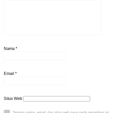
Nama
*
Email
*
Situs Web
Simpan nama, email, dan situs web saya pada peramban ini