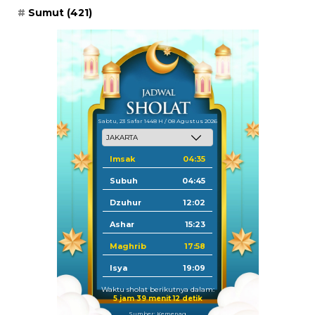
Sumut
(421)
Sabtu, 23 Safar 1448 H / 08 Agustus 2026
Imsak
04:35
Subuh
04:45
Dzuhur
12:02
Ashar
15:23
Maghrib
17:58
Isya
19:09
Waktu sholat berikutnya dalam:
5 jam 39 menit 12 detik
Sumber: Kemenag