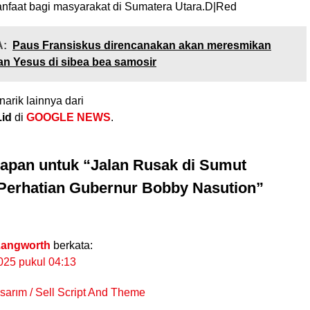
faat bagi masyarakat di Sumatera Utara.D|Red
:
Paus Fransiskus direncanakan akan meresmikan
n Yesus di sibea bea samosir
narik lainnya dari
.id
di
GOOGLE NEWS
.
gapan untuk “Jalan Rusak di Sumut
Perhatian Gubernur Bobby Nasution”
Langworth
berkata:
025 pukul 04:13
arım / Sell Script And Theme