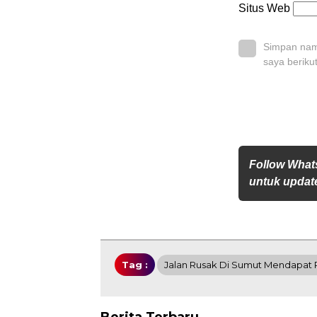
Situs Web
Simpan nama
saya beriku
Follow What
untuk update
Tag :
Jalan Rusak Di Sumut Mendapat 