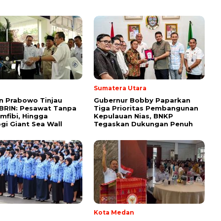
l
Sumatera Utara
n Prabowo Tinjau
Gubernur Bobby Paparkan
 BRIN: Pesawat Tanpa
Tiga Prioritas Pembangunan
mfibi, Hingga
Kepulauan Nias, BNKP
gi Giant Sea Wall
Tegaskan Dukungan Penuh
l
Kota Medan