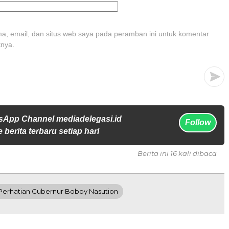
, email, dan situs web saya pada peramban ini untuk komentar
tnya.
sApp Channel mediadelegasi.id
Follow
 berita terbaru setiap hari
Berita ini 16 kali dibaca
Perhatian Gubernur Bobby Nasution