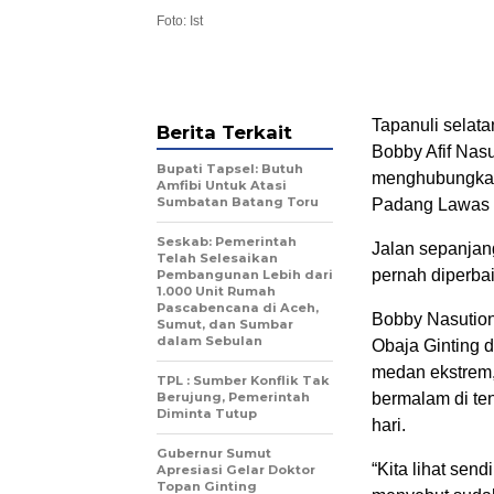
Foto: Ist
Tapanuli selat
Berita Terkait
Bobby Afif Nasu
Bupati Tapsel: Butuh
menghubungkan 
Amfibi Untuk Atasi
Sumbatan Batang Toru
Padang Lawas U
Seskab: Pemerintah
Jalan sepanjang
Telah Selesaikan
pernah diperbai
Pembangunan Lebih dari
1.000 Unit Rumah
Pascabencana di Aceh,
Bobby Nasution
Sumut, dan Sumbar
dalam Sebulan
Obaja Ginting 
medan ekstrem,
TPL : Sumber Konflik Tak
Berujung, Pemerintah
bermalam di ten
Diminta Tutup
hari.
Gubernur Sumut
“Kita lihat sen
Apresiasi Gelar Doktor
Topan Ginting