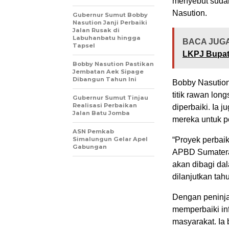
menyebut sudah 
Nasution.
Gubernur Sumut Bobby
Nasution Janji Perbaiki
Jalan Rusak di
Labuhanbatu hingga
BACA JUGA
Tapsel
LKPJ Bupati
Bobby Nasution Pastikan
Jembatan Aek Sipage
Dibangun Tahun Ini
Bobby Nasution
titik rawan lon
Gubernur Sumut Tinjau
Realisasi Perbaikan
diperbaiki. Ia
Jalan Batu Jomba
mereka untuk p
ASN Pemkab
Simalungun Gelar Apel
“Proyek perbaik
Gabungan
APBD Sumatera 
akan dibagi dal
dilanjutkan tah
Dengan peninja
memperbaiki inf
masyarakat. Ia 