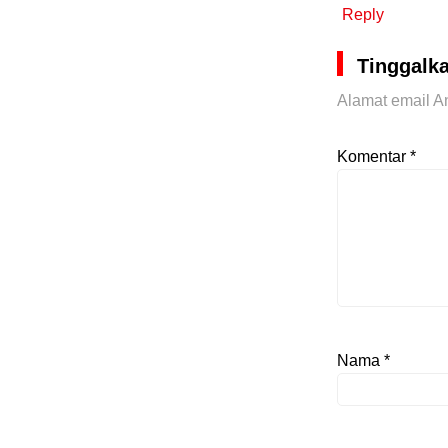
Reply
Tinggalk
Alamat email An
Komentar
*
Nama
*