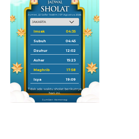
Jum'at, 22 Safar 1448 H / 07 Agustus 2026
Imsak
04:35
Subuh
04:45
Dzuhur
12:02
Ashar
15:23
Maghrib
17:58
Isya
19:09
Tidak ada waktu sholat berikutnya
hari ini.
Sumber: Kemenag