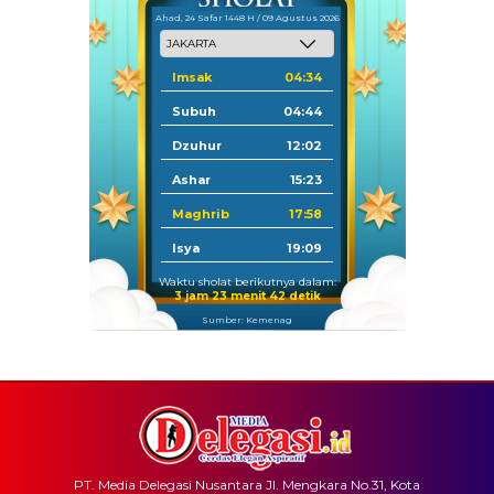
Ahad, 24 Safar 1448 H / 09 Agustus 2026
Imsak
04:34
Subuh
04:44
Dzuhur
12:02
Ashar
15:23
Maghrib
17:58
Isya
19:09
Waktu sholat berikutnya dalam:
3 jam 23 menit 42 detik
Sumber: Kemenag
PT. Media Delegasi Nusantara Jl. Mengkara No.31, Kota