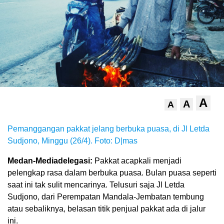
A
A
A
Pemanggangan pakkat jelang berbuka puasa, di Jl Letda
Sudjono, Minggu (26/4). Foto: D|mas
Medan-Mediadelegasi:
Pakkat acapkali menjadi
pelengkap rasa dalam berbuka puasa. Bulan puasa seperti
saat ini tak sulit mencarinya. Telusuri saja Jl Letda
Sudjono, dari Perempatan Mandala-Jembatan tembung
atau sebaliknya, belasan titik penjual pakkat ada di jalur
ini.