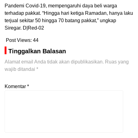
Pandemi Covid-19, mempengaruhi daya beli warga
terhadap pakkat. “Hingga hari ketiga Ramadan, hanya laku
terjual sekitar 50 hingga 70 batang pakkat,” ungkap
Siregar. D|Red-02
Post Views:
44
Tinggalkan Balasan
Alamat email Anda tidak akan dipublikasikan.
Ruas yang
wajib ditandai
*
Komentar
*