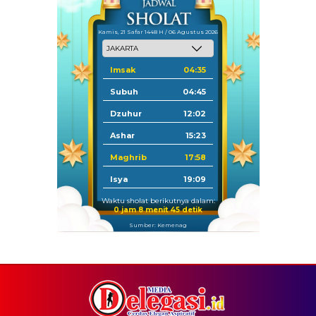
Kamis, 21 Safar 1448 H / 06 Agustus 2026
Imsak
04:35
Subuh
04:45
Dzuhur
12:02
Ashar
15:23
Maghrib
17:58
Isya
19:09
Waktu sholat berikutnya dalam:
0 jam 8 menit 45 detik
Sumber: Kemenag