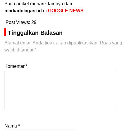
Baca artikel menarik lainnya dari
mediadelegasi.id
di
GOOGLE NEWS
.
Post Views:
29
Tinggalkan Balasan
Alamat email Anda tidak akan dipublikasikan.
Ruas yang
wajib ditandai
*
Komentar
*
Nama
*