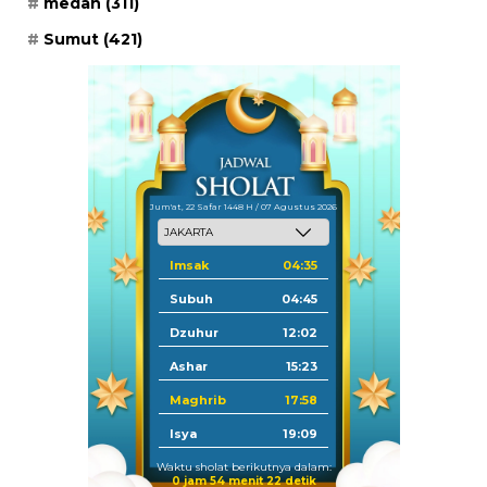
medan
(311)
Sumut
(421)
Jum'at, 22 Safar 1448 H / 07 Agustus 2026
Imsak
04:35
Subuh
04:45
Dzuhur
12:02
Ashar
15:23
Maghrib
17:58
Isya
19:09
Waktu sholat berikutnya dalam:
0 jam 54 menit 22 detik