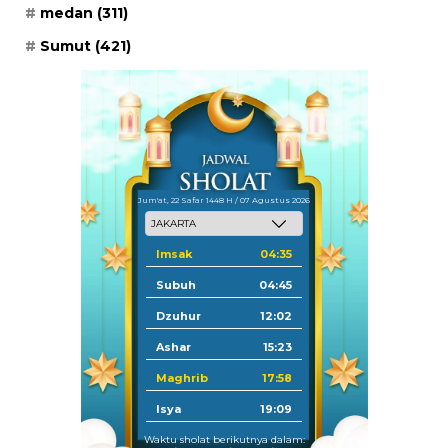
medan
(311)
Sumut
(421)
Jum'at, 22 Safar 1448 H / 07 Agustus 2026
Imsak
04:35
Subuh
04:45
Dzuhur
12:02
Ashar
15:23
Maghrib
17:58
Isya
19:09
Waktu sholat berikutnya dalam: