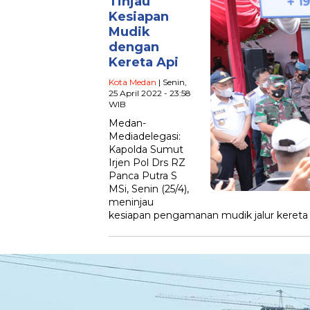
Tinjau
Kesiapan
Mudik
dengan
Kereta Api
Kota Medan
| Senin,
25 April 2022 - 23:58
WIB
Medan-
Mediadelegasi:
Kapolda Sumut
Irjen Pol Drs RZ
Panca Putra S
MSi, Senin (25/4),
meninjau
kesiapan pengamanan mudik jalur kereta 