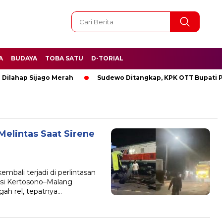
A
BUDAYA
TOBA SATU
D-TORIAL
jago Merah
Sudewo Ditangkap, KPK OTT Bupati Pati
B
Melintas Saat Sirene
embali terjadi di perlintasan
asi Kertosono–Malang
gah rel, tepatnya…