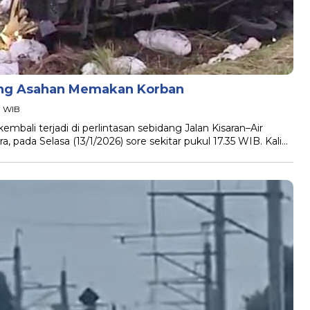
dang Asahan Memakan Korban
8 WIB
bali terjadi di perlintasan sebidang Jalan Kisaran–Air
pada Selasa (13/1/2026) sore sekitar pukul 17.35 WIB. Kali…