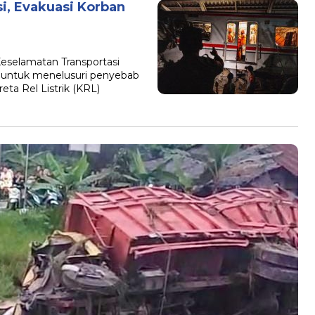
i, Evakuasi Korban
Keselamatan Transportasi
 untuk menelusuri penyebab
eta Rel Listrik (KRL)