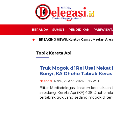
BERANDA
SUMUT
PENDIDIKAN
PARIWISAT
i Pati
BREAKING NEWS, Kantor Camat Medan Area Dilahap Si
Topik
Kereta Api
Truk Mogok di Rel Usai Nekat 
Bunyi, KA Dhoho Tabrak Keras
Nasional
| Rabu, 29 April 2026 - 11:13 WIB
Blitar-Mediadelegasi: Insiden kecelakaan k
sebidang. Kereta Api (KA) 408 Dhoho rel
tertabrak truk yang sedang mogok di ten