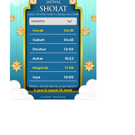
Sabtu, 23 Safar 1448 H / 08 Agustus 2026
Imsak
04:35
Subuh
04:45
Dzuhur
12:02
Ashar
15:23
Maghrib
17:58
Isya
19:09
Waktu sholat berikutnya dalam:
0 jam 12 menit 34 detik
Sumber: Kemenag