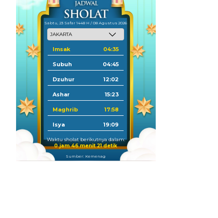
Sabtu, 23 Safar 1448 H / 08 Agustus 2026
Imsak
04:35
Subuh
04:45
Dzuhur
12:02
Ashar
15:23
Maghrib
17:58
Isya
19:09
Waktu sholat berikutnya dalam:
0 jam 46 menit 20 detik
Sumber: Kemenag