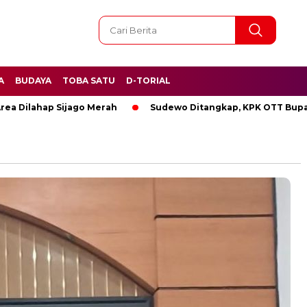
A
BUDAYA
TOBA SATU
D-TORIAL
hap Sijago Merah
Sudewo Ditangkap, KPK OTT Bupati Pati