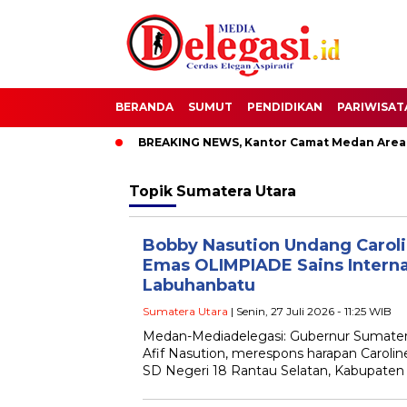
BERANDA
SUMUT
PENDIDIKAN
PARIWISAT
upati Pati
BREAKING NEWS, Kantor Camat Medan Area Dilah
Topik
Sumatera Utara
Bobby Nasution Undang Caroli
Emas OLIMPIADE Sains Interna
Labuhanbatu
Sumatera Utara
| Senin, 27 Juli 2026 - 11:25 WIB
Medan-Mediadelegasi: Gubernur Sumate
Afif Nasution, merespons harapan Caroline 
SD Negeri 18 Rantau Selatan, Kabupaten