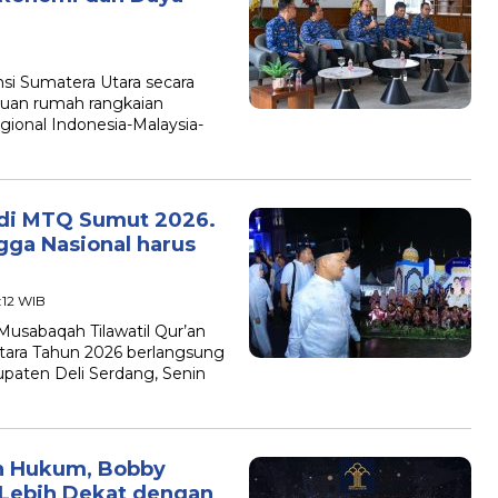
si Sumatera Utara secara
tuan rumah rangkaian
gional Indonesia-Malaysia-
g di MTQ Sumut 2026.
gga Nasional harus
7:12 WIB
usabaqah Tilawatil Qur’an
Utara Tahun 2026 berlangsung
paten Deli Serdang, Senin
an Hukum, Bobby
i Lebih Dekat dengan