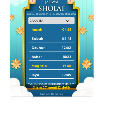
Sabtu, 23 Safar 1448 H / 08 Agustus 2026
Imsak
04:35
Subuh
04:45
Dzuhur
12:02
Ashar
15:23
Maghrib
17:58
Isya
19:09
Waktu sholat berikutnya dalam:
3 jam 27 menit 11 detik
Sumber: Kemenag