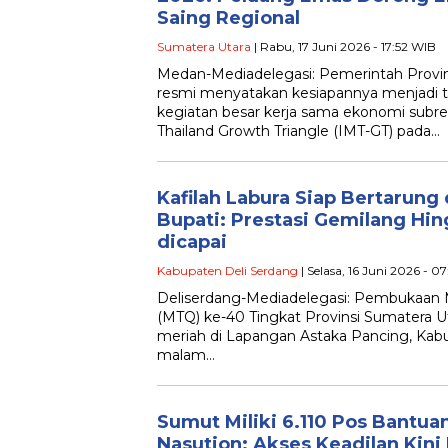
Saing Regional
Sumatera Utara
| Rabu, 17 Juni 2026 - 17:52 WIB
Medan-Mediadelegasi: Pemerintah Provin
resmi menyatakan kesiapannya menjadi 
kegiatan besar kerja sama ekonomi subre
Thailand Growth Triangle (IMT-GT) pada…
Kafilah Labura Siap Bertarun
Bupati: Prestasi Gemilang Hin
dicapai
Kabupaten Deli Serdang
| Selasa, 16 Juni 2026 - 0
Deliserdang-Mediadelegasi: Pembukaan M
(MTQ) ke-40 Tingkat Provinsi Sumatera 
meriah di Lapangan Astaka Pancing, Kabu
malam…
Sumut Miliki 6.110 Pos Bantu
Nasution: Akses Keadilan Kin