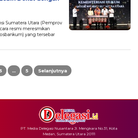
nsi Sumatera Utara (Pemprov
cara resmi meresmikan
osbankum) yang tersebar
3
…
5
Selanjutnya
PT. Media Delegasi Nusantara Jl. Mengkara No.31, Kota
Medan, Sumatera Utara 20111