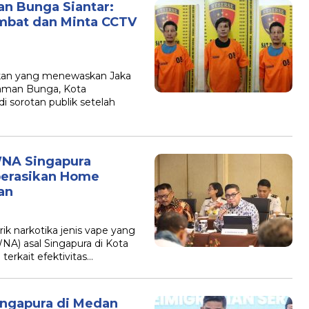
n Bunga Siantar:
ambat dan Minta CCTV
kan yang menewaskan Jaka
 Taman Bunga, Kota
 sorotan publik setelah
WNA Singapura
perasikan Home
an
k narkotika jenis vape yang
NA) asal Singapura di Kota
terkait efektivitas…
ingapura di Medan