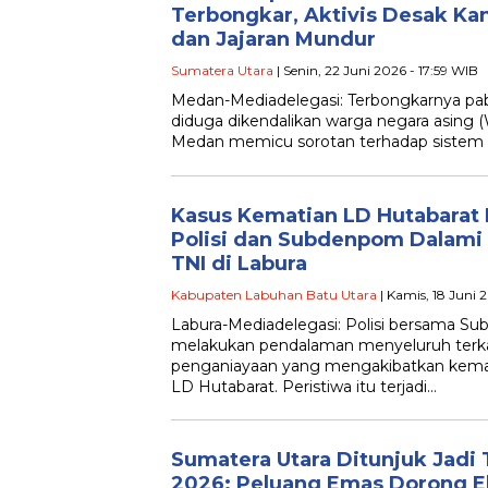
Terbongkar, Aktivis Desak Ka
dan Jajaran Mundur
Sumatera Utara
| Senin, 22 Juni 2026 - 17:59 WIB
Medan-Mediadelegasi: Terbongkarnya pabr
diduga dikendalikan warga negara asing (
Medan memicu sorotan terhadap sistem
Kasus Kematian LD Hutabarat 
Polisi dan Subdenpom Dalami
TNI di Labura
Kabupaten Labuhan Batu Utara
| Kamis, 18 Juni 
Labura-Mediadelegasi: Polisi bersama S
melakukan pendalaman menyeluruh terka
penganiayaan yang mengakibatkan kemati
LD Hutabarat. Peristiwa itu terjadi…
Sumatera Utara Ditunjuk Jadi
2026: Peluang Emas Dorong 