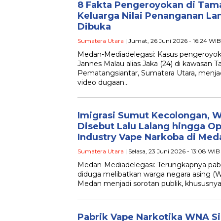
8 Fakta Pengeroyokan di Tama
Keluarga Nilai Penanganan L
Dibuka
Sumatera Utara
| Jumat, 26 Juni 2026 - 16:24 WIB
Medan-Mediadelegasi: Kasus pengeroyo
Jannes Malau alias Jaka (24) di kawasan
Pematangsiantar, Sumatera Utara, menjadi
video dugaan…
Imigrasi Sumut Kecolongan, 
Disebut Lalu Lalang hingga O
Industry Vape Narkoba di Med
Sumatera Utara
| Selasa, 23 Juni 2026 - 13:08 WIB
Medan-Mediadelegasi: Terungkapnya pabri
diduga melibatkan warga negara asing (W
Medan menjadi sorotan publik, khususnya 
Pabrik Vape Narkotika WNA S