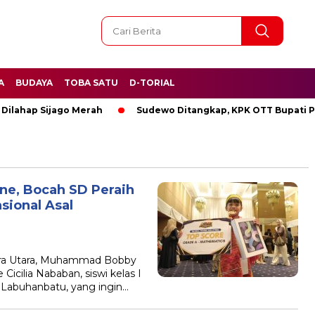
A
BUDAYA
TOBA SATU
D-TORIAL
ap Sijago Merah
Sudewo Ditangkap, KPK OTT Bupati Pati
ne, Bocah SD Peraih
sional Asal
ra Utara, Muhammad Bobby
Cicilia Nababan, siswi kelas I
 Labuhanbatu, yang ingin…