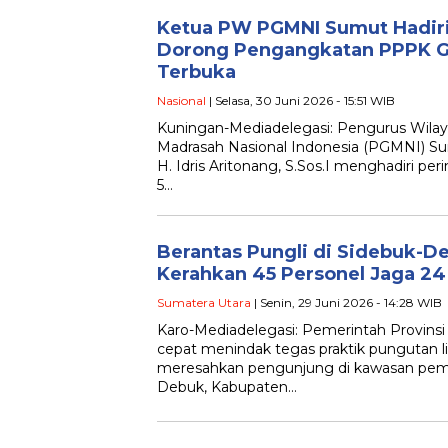
Ketua PW PGMNI Sumut Hadiri
Dorong Pengangkatan PPPK G
Terbuka
Nasional
| Selasa, 30 Juni 2026 - 15:51 WIB
Kuningan-Mediadelegasi: Pengurus Wila
Madrasah Nasional Indonesia (PGMNI) Su
H. Idris Aritonang, S.Sos.I menghadiri peri
5…
Berantas Pungli di Sidebuk-
Kerahkan 45 Personel Jaga 2
Sumatera Utara
| Senin, 29 Juni 2026 - 14:28 WIB
Karo-Mediadelegasi: Pemerintah Provinsi
cepat menindak tegas praktik pungutan li
meresahkan pengunjung di kawasan pema
Debuk, Kabupaten…