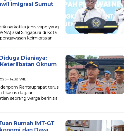
nwil Imigrasi Sumut
ik narkotika jenis vape yang
WNA) asal Singapura di Kota
 pengawasan keimigrasian…
Diduga Dianiaya:
 Keterlibatan Oknum
2026 - 14:38 WIB
ubdenpom Rantauprapat terus
it kasus dugaan
an seorang warga berinisial
 Tuan Rumah IMT-GT
Ekonomi dan Daya