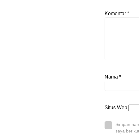
Komentar
*
Nama
*
Situs Web
Simpan nama
saya beriku