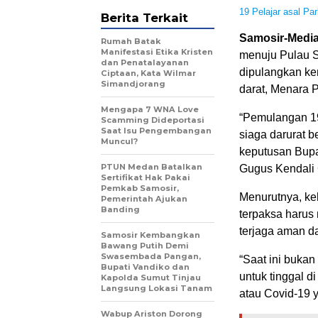
19 Pelajar asal Pa
Berita Terkait
Samosir-Media
Rumah Batak
Manifestasi Etika Kristen
menuju Pulau S
dan Penatalayanan
dipulangkan kem
Ciptaan, Kata Wilmar
Simandjorang
darat, Menara P
Mengapa 7 WNA Love
“Pemulangan 19
Scamming Dideportasi
Saat Isu Pengembangan
siaga darurat 
Muncul?
keputusan Bupa
PTUN Medan Batalkan
Gugus Kendali 
Sertifikat Hak Pakai
Pemkab Samosir,
Menurutnya, keh
Pemerintah Ajukan
Banding
terpaksa harus
terjaga aman da
Samosir Kembangkan
Bawang Putih Demi
Swasembada Pangan,
“Saat ini bukan
Bupati Vandiko dan
untuk tinggal 
Kapolda Sumut Tinjau
Langsung Lokasi Tanam
atau Covid-19 y
​Wabup Ariston Dorong