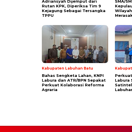
Adriansyah Dijemput dari
SMA/SMK
Rutan KPK, Diperiksa Tim 9
Kepulau
Kejagung Sebagai Tersangka
Wilaya
TPPU
Merasa
Kabupaten Labuhan Batu
Kabupat
Bahas Sengketa Lahan, KNPI
Perkuat
Labura dan ATR/BPN Sepakat
Labura 
Perkuat Kolaborasi Reforma
Satinte
Agraria
Labuha