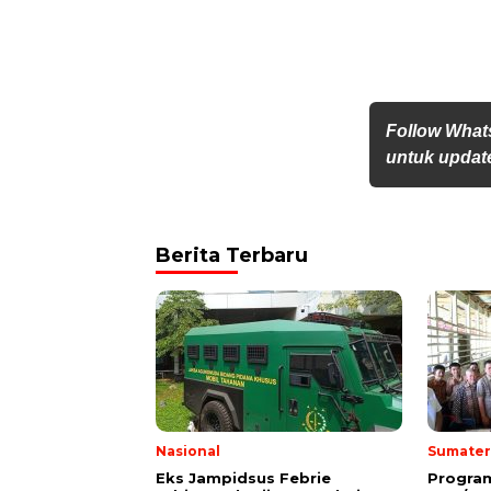
Follow What
untuk update
Berita Terbaru
Nasional
Sumater
Eks Jampidsus Febrie
Program