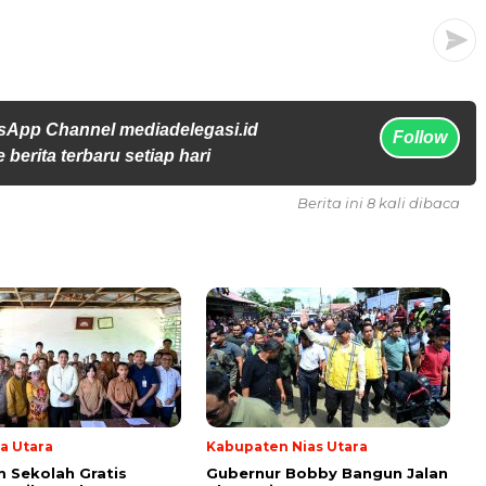
sApp Channel mediadelegasi.id
Follow
 berita terbaru setiap hari
Berita ini 8 kali dibaca
a Utara
Kabupaten Nias Utara
 Sekolah Gratis
Gubernur Bobby Bangun Jalan