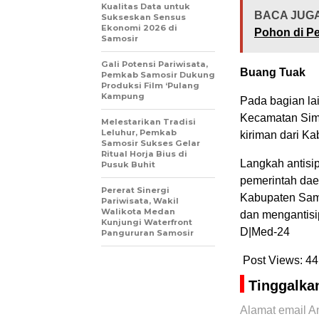
Kualitas Data untuk
BACA JUGA
Sukseskan Sensus
Ekonomi 2026 di
Pohon di Pe
Samosir
Gali Potensi Pariwisata,
Buang Tuak
Pemkab Samosir Dukung
Produksi Film ‘Pulang
Kampung
Pada bagian la
Kecamatan Sim
Melestarikan Tradisi
Leluhur, Pemkab
kiriman dari K
Samosir Sukses Gelar
Ritual Horja Bius di
Langkah antisip
Pusuk Buhit
pemerintah dae
Pererat Sinergi
Kabupaten Samo
Pariwisata, Wakil
Walikota Medan
dan mengantisi
Kunjungi Waterfront
D|Med-24
Pangururan Samosir
Post Views:
44
Tinggalka
Alamat email An