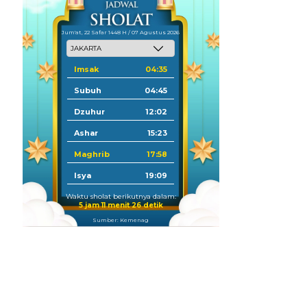
Jum'at, 22 Safar 1448 H / 07 Agustus 2026
Imsak
04:35
Subuh
04:45
Dzuhur
12:02
Ashar
15:23
Maghrib
17:58
Isya
19:09
Waktu sholat berikutnya dalam:
5 jam 11 menit 25 detik
Sumber: Kemenag