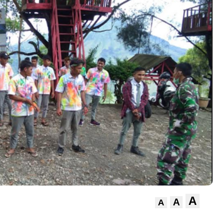
A
A
A