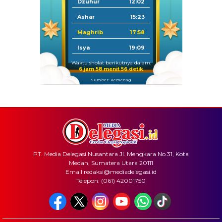
Dzuhur
12:02
Ashar
15:23
Maghrib
17:58
Isya
19:09
Waktu sholat berikutnya dalam:
6 jam 58 menit 55 detik
Sumber: Kemenag
PT. Media Delegasi Nusantara Jl. Mengkara No.31, Kota
Medan, Sumatera Utara 20111
Email redaksi@mediadelegasi.id
Telepon: (061) 42001750