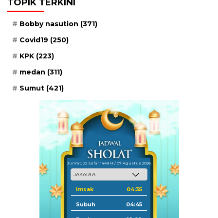
TOPIK TERKINI
Bobby nasution
(371)
Covid19
(250)
KPK
(223)
medan
(311)
Sumut
(421)
Jum'at, 22 Safar 1448 H / 07 Agustus 2026
Imsak
04:35
Subuh
04:45