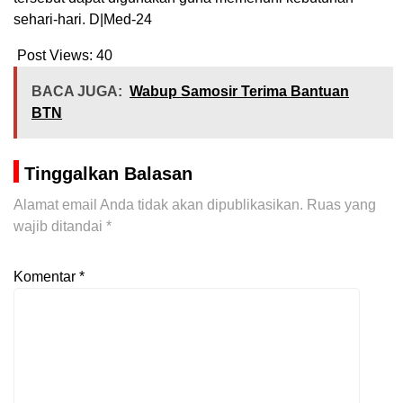
sehari-hari. D|Med-24
Post Views:
40
BACA JUGA:
Wabup Samosir Terima Bantuan
BTN
Tinggalkan Balasan
Alamat email Anda tidak akan dipublikasikan.
Ruas yang
wajib ditandai
*
Komentar
*