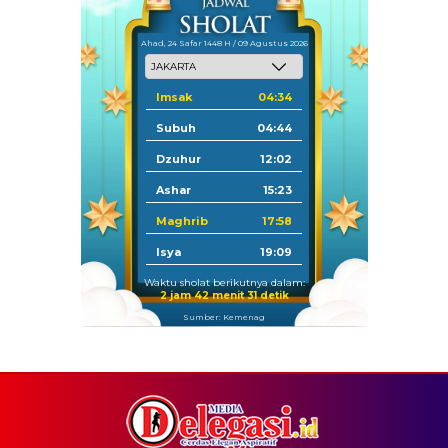
Ahad, 24 Safar 1448 H / 09 Agustus 2026
Imsak
04:34
Subuh
04:44
Dzuhur
12:02
Ashar
15:23
Maghrib
17:58
Isya
19:09
Waktu sholat berikutnya dalam:
2 jam 42 menit 30 detik
Sumber: Kemenag