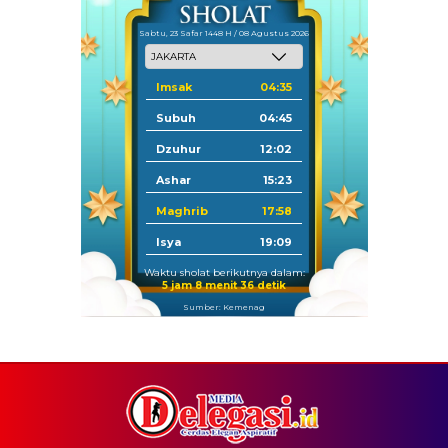
Sabtu, 23 Safar 1448 H / 08 Agustus 2026
Imsak
04:35
Subuh
04:45
Dzuhur
12:02
Ashar
15:23
Maghrib
17:58
Isya
19:09
Waktu sholat berikutnya dalam:
5 jam 8 menit 36 detik
Sumber: Kemenag