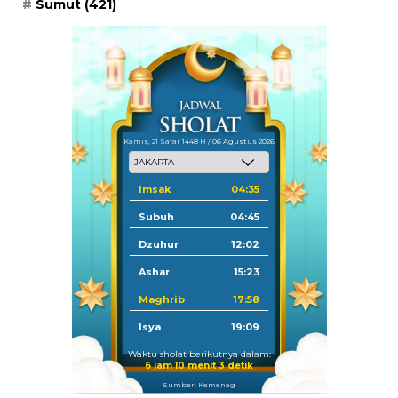
Sumut
(421)
Kamis, 21 Safar 1448 H / 06 Agustus 2026
Imsak
04:35
Subuh
04:45
Dzuhur
12:02
Ashar
15:23
Maghrib
17:58
Isya
19:09
Waktu sholat berikutnya dalam:
6 jam 10 menit 2 detik
Sumber: Kemenag