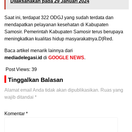
Dilaksanakan pada 29 Januari 2024
Saat ini, terdapat 322 ODGJ yang sudah terdata dan
mendapatkan pelayanan kesehatan di Kabupaten
Samosir. Pemerintah Kabupaten Samosir terus berupaya
meningkatkan kualitas hidup masyarakatnya.D|Red.
Baca artikel menarik lainnya dari
mediadelegasi.id
di
GOOGLE NEWS
.
Post Views:
39
Tinggalkan Balasan
Alamat email Anda tidak akan dipublikasikan.
Ruas yang
wajib ditandai
*
Komentar
*