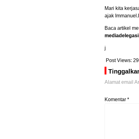
Mari kita kerj
ajak Immanuel
Baca artikel me
mediadelegasi
j
Post Views:
29
Tinggalka
Alamat email An
Komentar
*