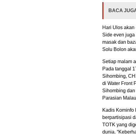
BACA JUGA
Hari Ulos akan
Side even jug
masak dan bazar
Solu Bolon akan 
Setiap malam ak
Pada tanggal 1
Sihombing, CHS
di Water Front 
Sihombing dan
Parasian Malau,
Kadis Kominfo 
berpartisipasi
TOTK yang dige
dunia. “Keberha