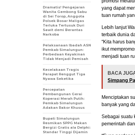
promosi melalu
Dramatis! Pengejaran
yang dapat men
Wanita Gembong Sabu
tuan rumah yan
di Sei Torop, Anggota
Polsek Bosar Maligas
Terluka Tertusuk Duri
Lebih lanjut Wa
Sawit demi Berantas
terbaik dunia 
Narkoba
“Kita harus ba
Pelaksanaan Ibadah ASN
ikut mempromos
Pemkab Simalungun:
Perbedaan Keyakinan
menjadi tuan r
Tidak Menjadi Pemisah
Kecelakaan Tragis
BACA JUGA
Parapat Renggut Tiga
Nyawa Seketika
Simpang Pa
Percepatan
Pembangunan Gerai
Menciptakan s
Koperasi Merah Putih:
Pemkab Simalungun
banyak yang dat
Adakan Rakor Khusus
Sebagai suatu k
Bupati Simalungun
Resmikan SPPG Makan
pemerintah da
Bergizi Gratis ala Delphi:
Standar Tinggi Dijamin