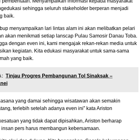
i pemberitaan. Menyampaikan informasi kepada masyarakat
gedukasi sehingga seluruh stakeholder berperan menjadi
g baik.
bup menyampaikan lari lintas alam ini akan melibatkan pelari
dan akan menikmati setiap lanscap Pulau Samosir Danau Toba.
ngga dengan even ini, kami mengajak rekan-rekan media untuk
ikan kegiatan. Kita edukasi masyarakat untuk sama-sama
umah yang baik.
:
Tinjau Progres Pembangunan Tol Sinaksak –
nei
uasana yang damai sehingga wisatawan akan semakin
ang, terlebih setelah adanya even ini” kata Ariston
esatuan yang tidak dapat dipisahkan, Ariston berharap
n insan pers harus membangun kebersamaan.