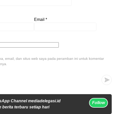
Email
*
, email, dan situs web saya pada peramban ini untuk komentar
tnya.
sApp Channel mediadelegasi.id
Follow
 berita terbaru setiap hari