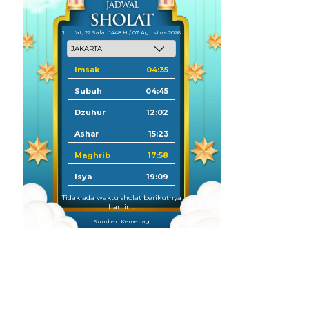
Jum'at, 22 Safar 1448 H / 07 Agustus 2026
Imsak
04:35
Subuh
04:45
Dzuhur
12:02
Ashar
15:23
Maghrib
17:58
Isya
19:09
Tidak ada waktu sholat berikutnya
hari ini.
Sumber: Kemenag