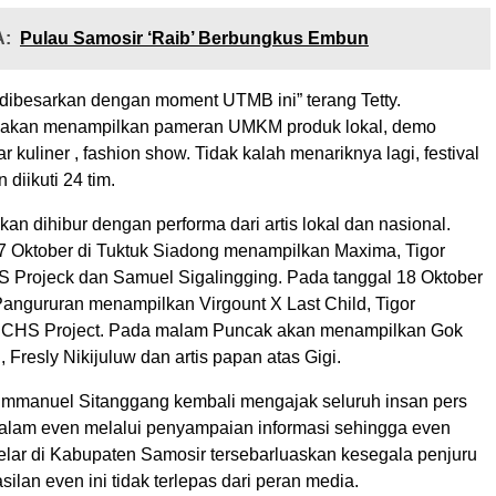
:
Pulau Samosir ‘Raib’ Berbungkus Embun
 dibesarkan dengan moment UTMB ini” terang Tetty.
a akan menampilkan pameran UMKM produk lokal, demo
 kuliner , fashion show. Tidak kalah menariknya lagi, festival
diikuti 24 tim.
an dihibur dengan performa dari artis lokal dan nasional.
7 Oktober di Tuktuk Siadong menampilkan Maxima, Tigor
 Projeck dan Samuel Sigalingging. Pada tanggal 18 Oktober
Pangururan menampilkan Virgount X Last Child, Tigor
 CHS Project. Pada malam Puncak akan menampilkan Gok
 Fresly Nikijuluw dan artis papan atas Gigi.
Immanuel Sitanggang kembali mengajak seluruh insan pers
 dalam even melalui penyampaian informasi sehingga even
lar di Kabupaten Samosir tersebarluaskan kesegala penjuru
silan even ini tidak terlepas dari peran media.