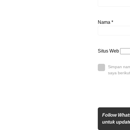
Nama
*
Situs Web
Simpan nama
saya beriku
Follow What
untuk update