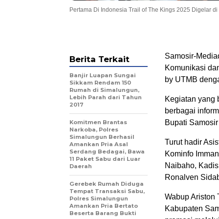
Pertama Di Indonesia Trail of The Kings 2025 Digelar d
Samosir-Mediad
Berita Terkait
Komunikasi dan
Banjir Luapan Sungai
by UTMB dengan
Sikkam Rendam 150
Rumah di Simalungun,
Lebih Parah dari Tahun
Kegiatan yang 
2017
berbagai infor
Bupati Samosir 
Komitmen Brantas
Narkoba, Polres
Simalungun Berhasil
Turut hadir Asi
Amankan Pria Asal
Serdang Bedagai, Bawa
Kominfo Immanu
11 Paket Sabu dari Luar
Naibaho, Kadis
Daerah
Ronalven Sidab
Gerebek Rumah Diduga
Tempat Transaksi Sabu,
Wabup Ariston 
Polres Simalungun
Amankan Pria Bertato
Kabupaten Sam
Beserta Barang Bukti