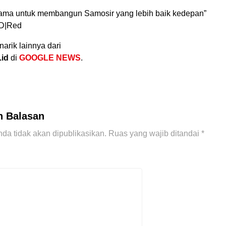
asama untuk membangun Samosir yang lebih baik kedepan”
.D|Red
narik lainnya dari
.id
di
GOOGLE NEWS
.
n Balasan
da tidak akan dipublikasikan.
Ruas yang wajib ditandai
*