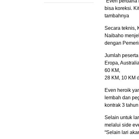
“Even perdana 
bisa koreksi. 
tambahnya
Secara teknis,
Naibaho menjel
dengan Pemerint
Jumlah peserta
Eropa, Australi
60 KM,
28 KM, 10 KM 
Even heroik yan
lembah dan peg
kontrak 3 tahu
Selain untuk la
melalui side ev
“Selain lari a