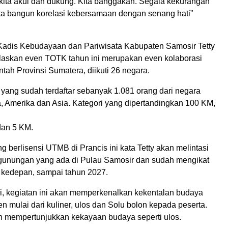
kita akui dan dukung. Kita banggakan. Segala kekurangan
Kita bangun korelasi kebersamaan dengan senang hati”
 Kadis Kebudayaan dan Pariwisata Kabupaten Samosir Tetty
askan even TOTK tahun ini merupakan even kolaborasi
ah Provinsi Sumatera, diikuti 26 negara.
 yang sudah terdaftar sebanyak 1.081 orang dari negara
a, Amerika dan Asia. Kategori yang dipertandingkan 100 KM,
dan 5 KM.
g berlisensi UTMB di Prancis ini kata Tetty akan melintasi
unungan yang ada di Pulau Samosir dan sudah mengikat
n kedepan, sampai tahun 2027.
ri, kegiatan ini akan memperkenalkan kekentalan budaya
en mulai dari kuliner, ulos dan Solu bolon kepada peserta.
kan mempertunjukkan kekayaan budaya seperti ulos.