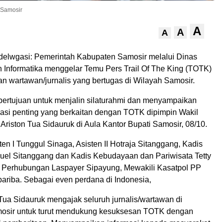
i Samosir
A
A
A
elwgasi: Pemerintah Kabupaten Samosir melalui Dinas
 Informatika menggelar Temu Pers Trail Of The King (TOTK)
 wartawan/jurnalis yang bertugas di Wilayah Samosir.
bertujuan untuk menjalin silaturahmi dan menyampaikan
masi penting yang berkaitan dengan TOTK dipimpin Wakil
Ariston Tua Sidauruk di Aula Kantor Bupati Samosir, 08/10.
sten I Tunggul Sinaga, Asisten II Hotraja Sitanggang, Kadis
el Sitanggang dan Kadis Kebudayaan dan Pariwisata Tetty
 Perhubungan Laspayer Sipayung, Mewakili Kasatpol PP
ariba. Sebagai even perdana di Indonesia,
Tua Sidauruk mengajak seluruh jurnalis/wartawan di
osir untuk turut mendukung kesuksesan TOTK dengan