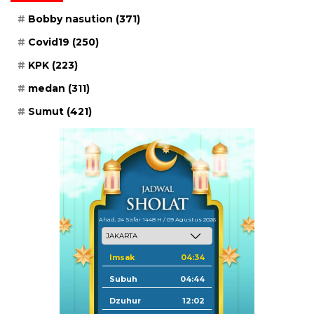
Bobby nasution
(371)
Covid19
(250)
KPK
(223)
medan
(311)
Sumut
(421)
Ahad, 24 Safar 1448 H / 09 Agustus 2026
Imsak
04:34
Subuh
04:44
Dzuhur
12:02