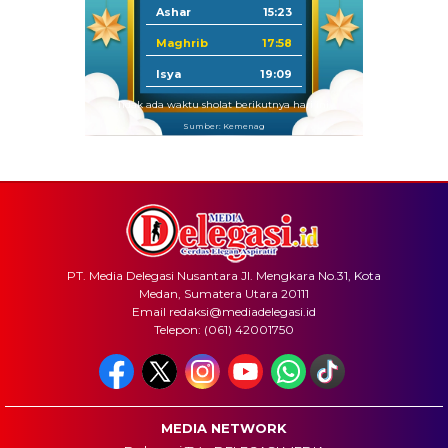
Ashar
15:23
Maghrib
17:58
Isya
19:09
Tidak ada waktu sholat berikutnya hari ini.
Sumber: Kemenag
PT. Media Delegasi Nusantara Jl. Mengkara No.31, Kota
Medan, Sumatera Utara 20111
Email redaksi@mediadelegasi.id
Telepon: (061) 42001750
MEDIA NETWORK