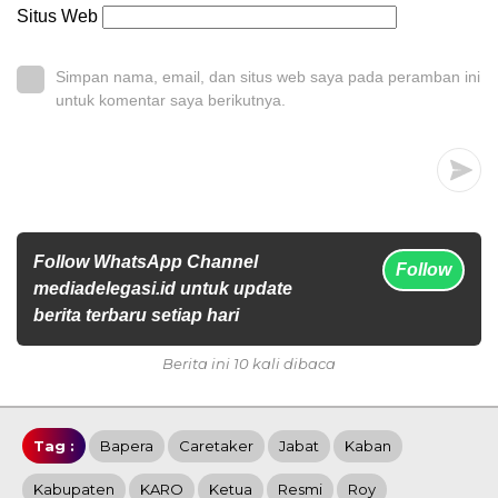
Situs Web
Simpan nama, email, dan situs web saya pada peramban ini
untuk komentar saya berikutnya.
Follow WhatsApp Channel
Follow
mediadelegasi.id untuk update
berita terbaru setiap hari
Berita ini 10 kali dibaca
Tag :
Bapera
Caretaker
Jabat
Kaban
Kabupaten
KARO
Ketua
Resmi
Roy