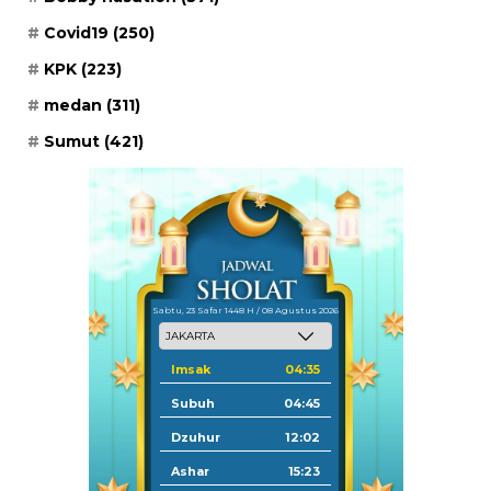
Covid19
(250)
KPK
(223)
medan
(311)
Sumut
(421)
Sabtu, 23 Safar 1448 H / 08 Agustus 2026
Imsak
04:35
Subuh
04:45
Dzuhur
12:02
Ashar
15:23