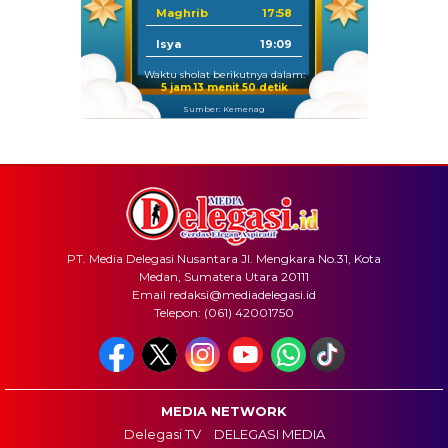
Maghrib
17:58
Isya
19:09
Waktu sholat berikutnya dalam:
5 jam 13 menit 49 detik
Sumber: Kemenag
PT. Media Delegasi Nusantara Jl. Mengkara No.31, Kota
Medan, Sumatera Utara 20111
Email redaksi@mediadelegasi.id
Telepon: (061) 42001750
MEDIA NETWORK
Delegasi TV
DELEGASI MEDIA