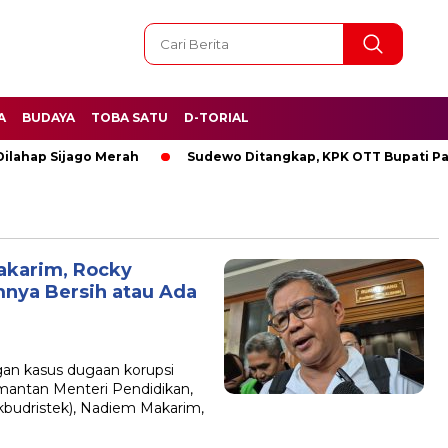
A
BUDAYA
TOBA SATU
D-TORIAL
 Merah
Sudewo Ditangkap, KPK OTT Bupati Pati
BREAK
akarim, Rocky
nya Bersih atau Ada
gan kasus dugaan korupsi
antan Menteri Pendidikan,
kbudristek), Nadiem Makarim,