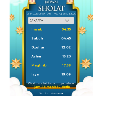
Sabtu, 23 Safar 1448 H / 08 Agustus 2026
Imsak
04:35
Subuh
04:45
Dzuhur
12:02
Ashar
15:23
Maghrib
17:58
Isya
19:09
Waktu sholat berikutnya dalam:
1 jam 48 menit 48 detik
Sumber: Kemenag