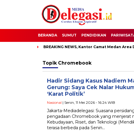
BERANDA
SUMUT
PENDIDIKAN
PARIWISAT
ti
BREAKING NEWS, Kantor Camat Medan Area Dilahap Sijago
Topik
Chromebook
Hadir Sidang Kasus Nadiem M
Gerung: Saya Cek Nalar Hukum
‘Karat Politik’
Nasional
| Senin, 11 Mei 2026 - 16:24 WIB
Jakarta-Mediadelegasi: Suasana persidan
pengadaan Chromebook yang menjerat m
Kebudayaan, Riset, dan Teknologi (Mendi
terasa berbeda pada Senin…