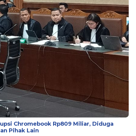
psi Chromebook Rp809 Miliar, Diduga
han Pihak Lain