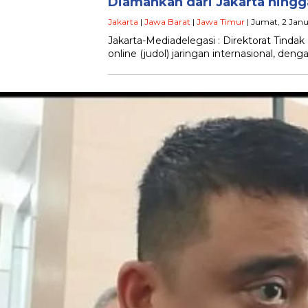
Diamankan dari Jakarta hingga
Jakarta
|
Jawa Barat
|
Jawa Timur
| Jumat, 2 Janu
Jakarta-Mediadelegasi : Direktorat Tind
online (judol) jaringan internasional, de