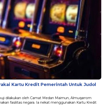
kai Kartu Kredit Pemerintah Untuk Judol
rpuji dilakukan oleh Camat Medan Maimun, Almuqarrom
kan fasilitas negara. Ia nekat menggunakan Kartu Kredit