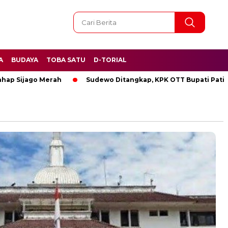
A
BUDAYA
TOBA SATU
D-TORIAL
ah
Sudewo Ditangkap, KPK OTT Bupati Pati
BREAKING N