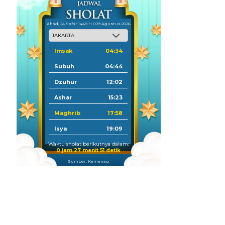
Ahad, 24 Safar 1448 H / 09 Agustus 2026
Imsak
04:34
Subuh
04:44
Dzuhur
12:02
Ashar
15:23
Maghrib
17:58
Isya
19:09
Waktu sholat berikutnya dalam:
0 jam 27 menit 49 detik
Sumber: Kemenag