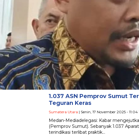
1.037 ASN Pemprov Sumut Terl
Teguran Keras
Sumatera Utara
| Senin, 17 November 2025 - 11:0
Medan-Mediadelegasi: Kabar mengejutkan
(Pemprov Sumut). Sebanyak 1.037 Aparat
terindikasi terlibat praktik…