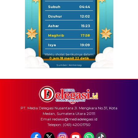
Subuh
04:44
Dzuhur
12:02
Ashar
15:23
Maghrib
17:58
Isya
19:09
Waktu sholat berikutnya dalam:
0 jam 18 menit 21 detik
Sumber: Kemenag
PT. Media Delegasi Nusantara Jl. Mengkara No.31, Kota
Medan, Sumatera Utara 20111
Email redaksi@mediadelegasi.id
Telepon: (061) 42001750