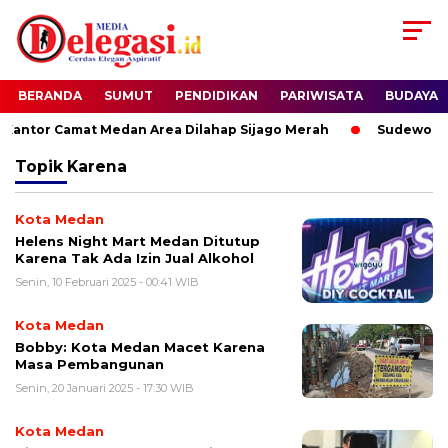
BERANDA
SUMUT
PENDIDIKAN
PARIWISATA
BUDAYA
antor Camat Medan Area Dilahap Sijago Merah
Sudewo Dita
Topik
Karena
Kota Medan
Helens Night Mart Medan Ditutup
Karena Tak Ada Izin Jual Alkohol
Senin, 10 Februari 2025 - 00:41 WIB
Kota Medan
Bobby: Kota Medan Macet Karena
Masa Pembangunan
Senin, 20 Januari 2025 - 17:30 WIB
Kota Medan