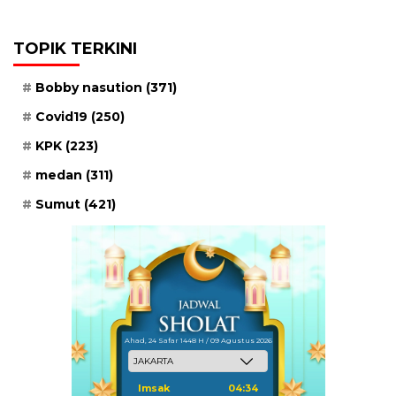
TOPIK TERKINI
Bobby nasution
(371)
Covid19
(250)
KPK
(223)
medan
(311)
Sumut
(421)
Ahad, 24 Safar 1448 H / 09 Agustus 2026
Imsak
04:34