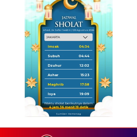
Ahad, 24 Safar 1448 H / 09 Agustus 2026
Imsak
04:34
Subuh
04:44
Dzuhur
12:02
Ashar
15:23
Maghrib
17:58
Isya
19:09
Waktu sholat berikutnya dalam:
4 jam 36 menit 18 detik
Sumber: Kemenag