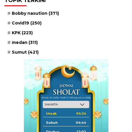
TOPIK TERKINI
Bobby nasution
(371)
Covid19
(250)
KPK
(223)
medan
(311)
Sumut
(421)
Ahad, 24 Safar 1448 H / 09 Agustus 2026
Imsak
04:34
Subuh
04:44
Dzuhur
12:02