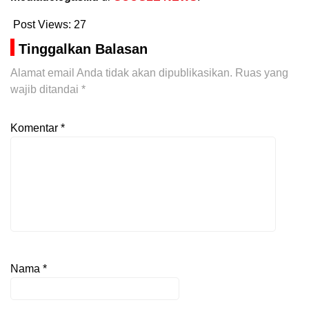
Post Views:
27
Tinggalkan Balasan
Alamat email Anda tidak akan dipublikasikan.
Ruas yang
wajib ditandai
*
Komentar
*
Nama
*