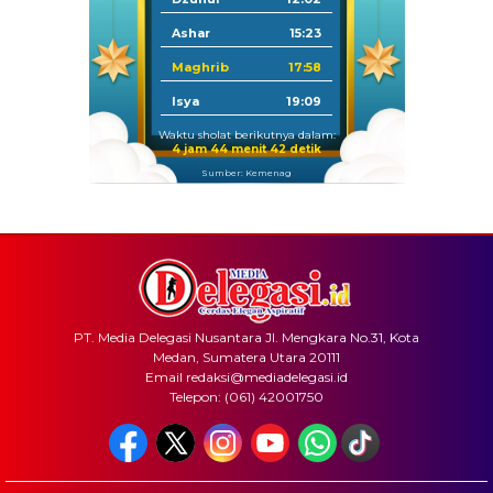
Ashar
15:23
Maghrib
17:58
Isya
19:09
Waktu sholat berikutnya dalam:
4 jam 44 menit 41 detik
Sumber: Kemenag
PT. Media Delegasi Nusantara Jl. Mengkara No.31, Kota
Medan, Sumatera Utara 20111
Email redaksi@mediadelegasi.id
Telepon: (061) 42001750