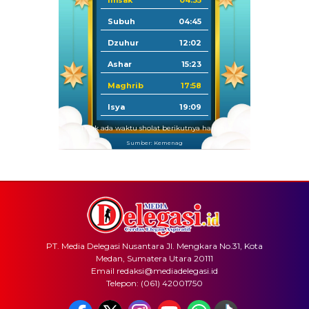
Imsak
04:35
Subuh
04:45
Dzuhur
12:02
Ashar
15:23
Maghrib
17:58
Isya
19:09
Tidak ada waktu sholat berikutnya hari ini.
Sumber: Kemenag
PT. Media Delegasi Nusantara Jl. Mengkara No.31, Kota
Medan, Sumatera Utara 20111
Email redaksi@mediadelegasi.id
Telepon: (061) 42001750