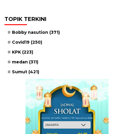
TOPIK TERKINI
Bobby nasution
(371)
Covid19
(250)
KPK
(223)
medan
(311)
Sumut
(421)
Jum'at, 22 Safar 1448 H / 07 Agustus 2026