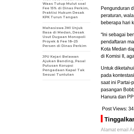
Waas Tutup Mulut soal
Pengunduran di
Fee 15% di Dinas Perkim,
Praktisi Hukum Desak
peraturan, wal
KPK Turun Tangan
beberapa hari 
Mahasiswa JMI Unjuk
Rasa di Medan, Desak
“Ini sebagai b
Usut Dugaan Monopoli
Proyek & Fee 18–25
pendaftaran mas
Persen di Dinas Perkim
Kota Medan da
di Komisi II, ag
JPU Kejari Belawan
Ajukan Banding, Pasal
Putusan Korupsi
Untuk diketahu
Pengadaan Kapal Tak
Sesuai Tuntutan
pada kontesta
saat ini Partai
pasangan Bobby
Hanura dan PP
Post Views:
34
Tinggalka
Alamat email An