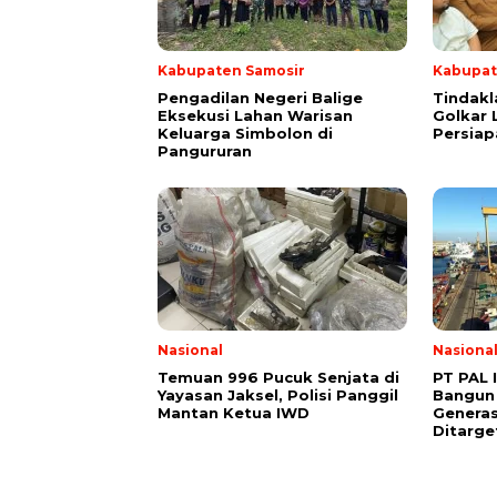
Kabupaten Samosir
Kabupat
Pengadilan Negeri Balige
Tindakl
Eksekusi Lahan Warisan
Golkar 
Keluarga Simbolon di
Persia
Pangururan
Nasional
Nasiona
Temuan 996 Pucuk Senjata di
PT PAL 
Yayasan Jaksel, Polisi Panggil
Bangun
Mantan Ketua IWD
Generas
Ditarge