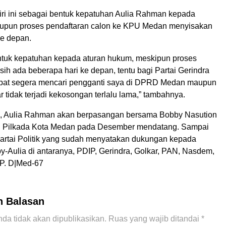
ri ini sebagai bentuk kepatuhan Aulia Rahman kepada
aupun proses pendaftaran calon ke KPU Medan menyisakan
ke depan.
entuk kepatuhan kepada aturan hukum, meskipun proses
ih ada beberapa hari ke depan, tentu bagi Partai Gerindra
pat segera mencari pengganti saya di DPRD Medan maupun
ar tidak terjadi kekosongan terlalu lama,” tambahnya.
i, Aulia Rahman akan berpasangan bersama Bobby Nasution
si Pilkada Kota Medan pada Desember mendatang. Sampai
-partai Politik yang sudah menyatakan dukungan kepada
-Aulia di antaranya, PDIP, Gerindra, Golkar, PAN, Nasdem,
P. D|Med-67
n Balasan
da tidak akan dipublikasikan.
Ruas yang wajib ditandai
*