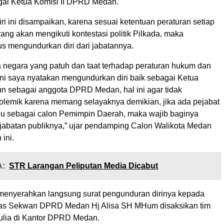
gai Ketua Komisi II DPRD Medan.
i ini disampaikan, karena sesuai ketentuan peraturan setiap
yang akan mengikuti kontestasi politik Pilkada, maka
s mengundurkan diri dari jabatannya.
 negara yang patuh dan taat terhadap peraturan hukum dan
ini saya nyatakan mengundurkan diri baik sebagai Ketua
un sebagai anggota DPRD Medan, hal ini agar tidak
lemik karena memang selayaknya demikian, jika ada pejabat
ju sebagai calon Pemimpin Daerah, maka wajib baginya
abatan publiknya,” ujar pendamping Calon Walikota Medan
ini.
:
STR Larangan Peliputan Media Dicabut
enyerahkan langsung surat pengunduran dirinya kepada
as Sekwan DPRD Medan Hj Alisa SH MHum disaksikan tim
lia di Kantor DPRD Medan.