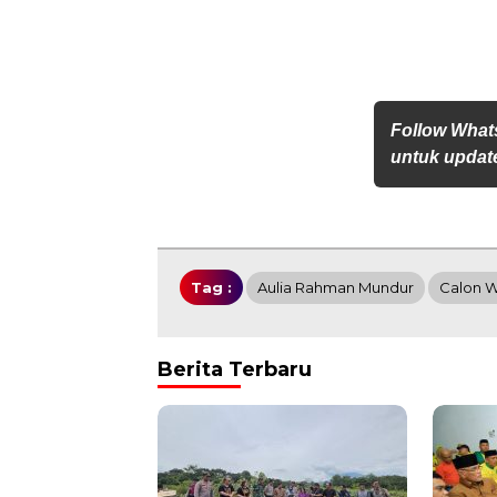
Follow What
untuk update
Tag :
Aulia Rahman Mundur
Calon W
Berita Terbaru