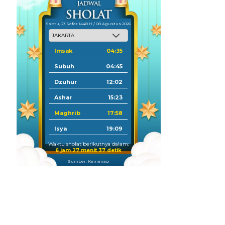
Sabtu, 23 Safar 1448 H / 08 Agustus 2026
Imsak
04:35
Subuh
04:45
Dzuhur
12:02
Ashar
15:23
Maghrib
17:58
Isya
19:09
Waktu sholat berikutnya dalam:
6 jam 27 menit 36 detik
Sumber: Kemenag