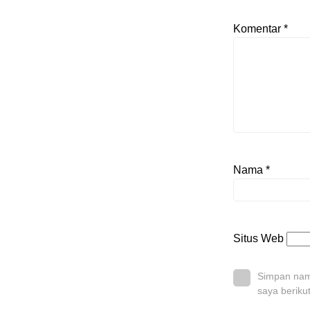
Komentar
*
Nama
*
Situs Web
Simpan nama
saya beriku