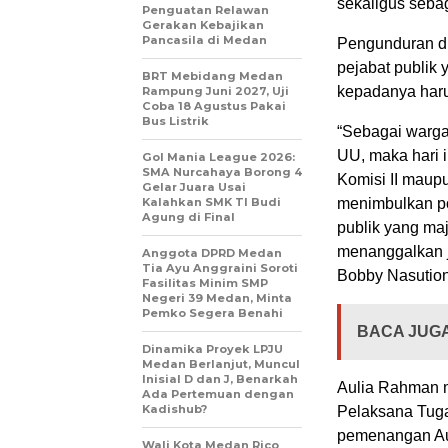
sekaligus seba
Penguatan Relawan
Gerakan Kebajikan
Pancasila di Medan
Pengunduran dir
pejabat publik 
BRT Mebidang Medan
kepadanya haru
Rampung Juni 2027, Uji
Coba 18 Agustus Pakai
Bus Listrik
“Sebagai warga
UU, maka hari 
Gol Mania League 2026:
SMA Nurcahaya Borong 4
Komisi II maup
Gelar Juara Usai
Kalahkan SMK TI Budi
menimbulkan po
Agung di Final
publik yang ma
menanggalkan j
Anggota DPRD Medan
Tia Ayu Anggraini Soroti
Bobby Nasution 
Fasilitas Minim SMP
Negeri 39 Medan, Minta
Pemko Segera Benahi
BACA JUGA
Dinamika Proyek LPJU
Medan Berlanjut, Muncul
Inisial D dan J, Benarkah
Aulia Rahman m
Ada Pertemuan dengan
Kadishub?
Pelaksana Tug
pemenangan Au
Wali Kota Medan Rico