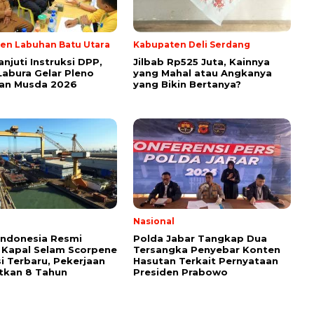
en Labuhan Batu Utara
Kabupaten Deli Serdang
anjuti Instruksi DPP,
Jilbab Rp525 Juta, Kainnya
Labura Gelar Pleno
yang Mahal atau Angkanya
pan Musda 2026
yang Bikin Bertanya?
l
Nasional
Indonesia Resmi
Polda Jabar Tangkap Dua
 Kapal Selam Scorpene
Tersangka Penyebar Konten
i Terbaru, Pekerjaan
Hasutan Terkait Pernyataan
tkan 8 Tahun
Presiden Prabowo