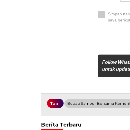
Simpan nama
saya beriku
Follow What
untuk update
Tag :
Bupati Samosir Bersama Kemenh
Berita Terbaru