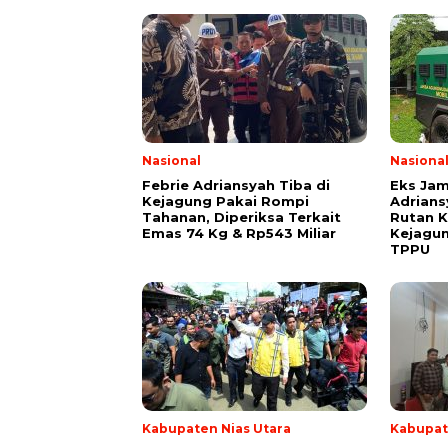
Nasional
Nasiona
Febrie Adriansyah Tiba di
Eks Jam
Kejagung Pakai Rompi
Adrians
Tahanan, Diperiksa Terkait
Rutan K
Emas 74 Kg & Rp543 Miliar
Kejagu
TPPU
Kabupaten Nias Utara
Kabupat