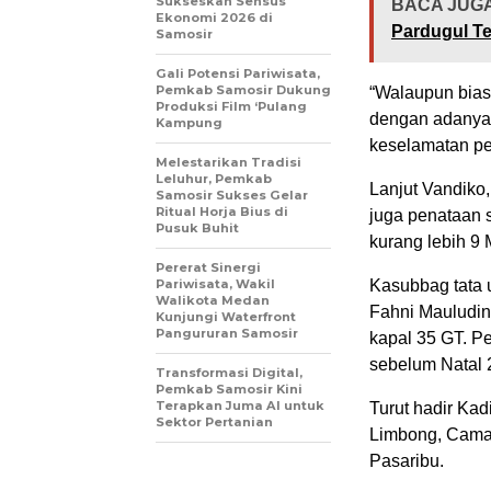
Sukseskan Sensus
BACA JUGA
Ekonomi 2026 di
Pardugul Te
Samosir
Gali Potensi Pariwisata,
Pemkab Samosir Dukung
“Walaupun bias
Produksi Film ‘Pulang
dengan adanya 
Kampung
keselamatan p
Melestarikan Tradisi
Leluhur, Pemkab
Lanjut Vandiko
Samosir Sukses Gelar
Ritual Horja Bius di
juga penataan 
Pusuk Buhit
kurang lebih 9 
Pererat Sinergi
Pariwisata, Wakil
Kasubbag tata 
Walikota Medan
Fahni Mauludi
Kunjungi Waterfront
Pangururan Samosir
kapal 35 GT. 
sebelum Natal 
Transformasi Digital,
Pemkab Samosir Kini
Terapkan Juma AI untuk
Turut hadir Ka
Sektor Pertanian
Limbong, Camat
Pasaribu.