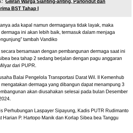
:
Giliran Warga Sianting-anting, Parlondut dan
rima BST Tahap I
anya ada kapal namun dermaganya tidak layak, maka
dermaga ini akan lebih baik, termasuk dalam menjaga
engunjung” tambah Vandiko
, secara bersamaan dengan pembangunan dermaga saat ini
sibea bea tahap 2 sedang berjalan dengan pagu anggaran
Milyar dari PUPR.
usaha Balai Pengelola Transportasi Darat Wil. II Kemenhub
n mengatakan dermaga yang dibangun dapat menampung 3
Pembangunan akan diusahakan selesai pada bulan Desember
2024.
dis Perhubungan Laspayer Sipayung, Kadis PUTR Rudimanto
 Harian P. Hartopo Manik dan Korlap Sibea bea Tanggu