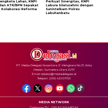
engketa Lahan, KNPI
Perkuat Sinergitas, KNPI
 dan ATR/BPN Sepakat
Labura Silaturahmi dengan
 Kolaborasi Reforma
Satintelkam Polres
Labuhanbatu
PT. Media Delegasi Nusantara Jl. Mengkara No.31, Kota
Medan, Sumatera Utara 20111
Email redaksi@mediadelegasi.id
Telepon: (061) 42001750
MEDIA NETWORK
Delegasi TV
DELEGASI MEDIA