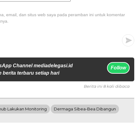
, email, dan situs web saya pada peramban ini untuk komentar
tnya.
sApp Channel mediadelegasi.id
Follow
 berita terbaru setiap hari
Berita ini 8 kali dibaca
ub Lakukan Monitoring
Dermaga Sibea-Bea Dibangun