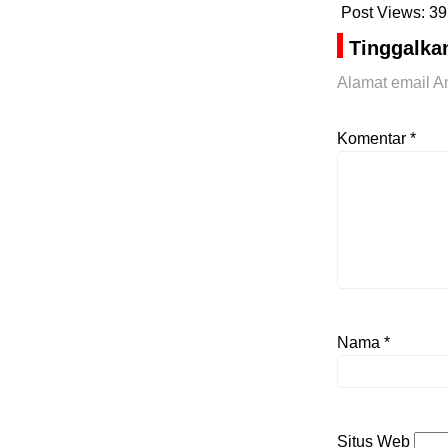
Post Views:
39
Tinggalka
Alamat email An
Komentar
*
Nama
*
Situs Web