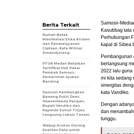
Samosir-Mediad
Berita Terkait
Kasubbag tata u
Rumah Batak
Perhubungan F
Manifestasi Etika Kristen
dan Penatalayanan
kapal di Sibea 
Ciptaan, Kata Wilmar
Simandjorang
Pembangunan de
berlangsung me
PTUN Medan Batalkan
Sertifikat Hak Pakai
2022 lalu guna
Pemkab Samosir,
Pemerintah Ajukan
ini kita sedan
Banding
sinergitas den
kata Vandiko.
Samosir Kembangkan
Bawang Putih Demi
Swasembada Pangan,
Dengan adanya 
Bupati Vandiko dan
Kapolda Sumut Tinjau
dan menambah 
Langsung Lokasi Tanam
tunggu.
​Wabup Ariston Dorong
Kualitas Data untuk