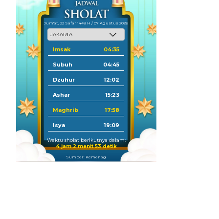
Jum'at, 22 Safar 1448 H / 07 Agustus 2026
Imsak
04:35
Subuh
04:45
Dzuhur
12:02
Ashar
15:23
Maghrib
17:58
Isya
19:09
Waktu sholat berikutnya dalam:
4 jam 2 menit 52 detik
Sumber: Kemenag