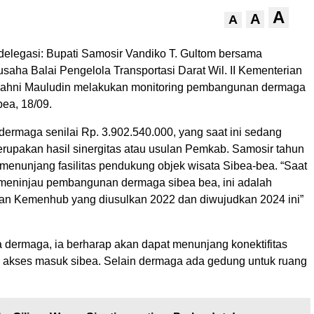
A
A
A
elegasi: Bupati Samosir Vandiko T. Gultom bersama
saha Balai Pengelola Transportasi Darat Wil. II Kementerian
ahni Mauludin melakukan monitoring pembangunan dermaga
bea, 18/09.
rmaga senilai Rp. 3.902.540.000, yang saat ini sedang
rupakan hasil sinergitas atau usulan Pemkab. Samosir tahun
 menunjang fasilitas pendukung objek wisata Sibea-bea. “Saat
g meninjau pembangunan dermaga sibea bea, ini adalah
gan Kemenhub yang diusulkan 2022 dan diwujudkan 2024 ini”
dermaga, ia berharap akan dapat menunjang konektifitas
akses masuk sibea. Selain dermaga ada gedung untuk ruang