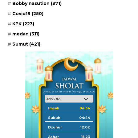
Bobby nasution
(371)
Covid19
(250)
KPK
(223)
medan
(311)
Sumut
(421)
Ahad, 24 Safar 1448 H / 09 Agustus 2026
Imsak
04:34
Subuh
04:44
Dzuhur
12:02
Ashar
15:23