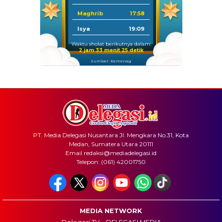
Maghrib
17:58
Isya
19:09
Waktu sholat berikutnya dalam:
2 jam 33 menit 25 detik
Sumber: Kemenag
PT. Media Delegasi Nusantara Jl. Mengkara No.31, Kota
Medan, Sumatera Utara 20111
Email redaksi@mediadelegasi.id
Telepon: (061) 42001750
MEDIA NETWORK