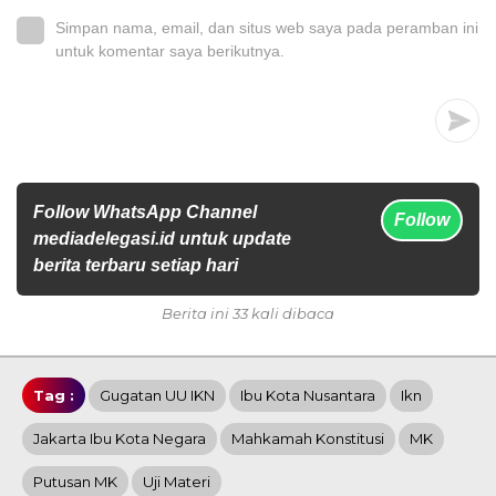
Simpan nama, email, dan situs web saya pada peramban ini
untuk komentar saya berikutnya.
Follow WhatsApp Channel
Follow
mediadelegasi.id untuk update
berita terbaru setiap hari
Berita ini 33 kali dibaca
Tag :
Gugatan UU IKN
Ibu Kota Nusantara
Ikn
Jakarta Ibu Kota Negara
Mahkamah Konstitusi
MK
Putusan MK
Uji Materi