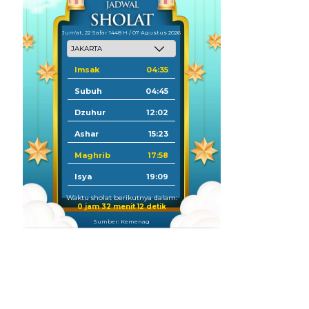
Jum'at, 22 Safar 1448 H / 07 Agustus 2026
Imsak
04:35
Subuh
04:45
Dzuhur
12:02
Ashar
15:23
Maghrib
17:58
Isya
19:09
Waktu sholat berikutnya dalam:
0 jam 32 menit 11 detik
Sumber: Kemenag