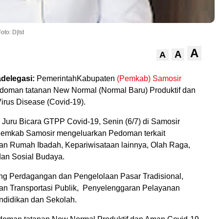
to: D|Ist
A
A
A
delegasi:
PemerintahKabupaten
(Pemkab) Samosir
doman tatanan New Normal (Normal Baru) Produktif dan
rus Disease (Covid-19).
, Juru Bicara GTPP Covid-19, Senin (6/7) di Samosir
emkab Samosir mengeluarkan Pedoman terkait
n Rumah Ibadah, Kepariwisataan lainnya, Olah Raga,
an Sosial Budaya.
g Perdagangan dan Pengelolaan Pasar Tradisional,
n Transportasi Publik, Penyelenggaran Pelayanan
didikan dan Sekolah.