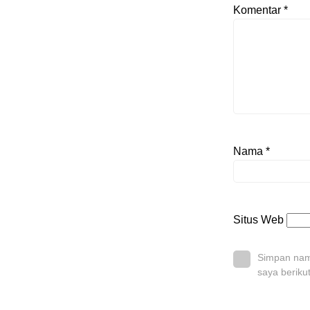
Komentar
*
Nama
*
Situs Web
Simpan nama
saya beriku