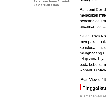
berkegiatan di 
Terapkan Juma AI untuk
Sektor Pertanian
Pandemi Covid-
melakukan miti
bencana dalam
ancaman bencan
Selanjutnya Ro
merupakan bukt
kehidupan masy
menghadang Cov
tetap zona hija
pada kebersamaa
Rohani. D|Med
Post Views:
48
Tinggalka
Alamat email An