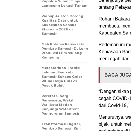
Selanjutnya pe
Kapolda Sumut Tinjau
Langsung Lokasi Tanam
tentang Pelaya
​Wabup Ariston Dorong
Rohani Bakara 
Kualitas Data untuk
Sukseskan Sensus
membaca, mema
Ekonomi 2026 di
Kabupaten Sam
Samosir
Gali Potensi Pariwisata,
Pedoman ini me
Pemkab Samosir Dukung
Kebiasaan Baru
Produksi Film ‘Pulang
Kampung
mencegah dan 
Melestarikan Tradisi
Leluhur, Pemkab
BACA JUGA
Samosir Sukses Gelar
Ritual Horja Bius di
Pusuk Buhit
“Dengan sikap p
Pererat Sinergi
cegah COVID-19 
Pariwisata, Wakil
Walikota Medan
dari Covid-19,”
Kunjungi Waterfront
Pangururan Samosir
Menurutnya, wal
bijak untuk mel
Transformasi Digital,
Pemkab Samosir Kini