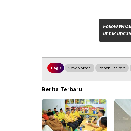
Follow What
untuk update
Tag :
New Normal
Rohani Bakara
Berita Terbaru