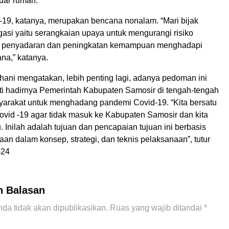
luar rumah.
19, katanya, merupakan bencana nonalam. “Mari bijak
gasi yaitu serangkaian upaya untuk mengurangi risiko
 penyadaran dan peningkatan kemampuan menghadapi
a,” katanya.
hani mengatakan, lebih penting lagi, adanya pedoman ini
i hadirnya Pemerintah Kabupaten Samosir di tengah-tengah
arakat untuk menghadang pandemi Covid-19. “Kita bersatu
id -19 agar tidak masuk ke Kabupaten Samosir dan kita
u. Inilah adalah tujuan dan pencapaian tujuan ini berbasis
n dalam konsep, strategi, dan teknis pelaksanaan”, tutur
-24
n Balasan
da tidak akan dipublikasikan.
Ruas yang wajib ditandai
*