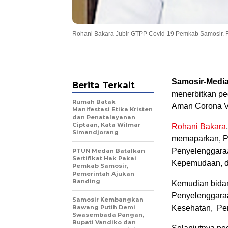
Rohani Bakara Jubir GTPP Covid-19 Pemkab Samosir. Fo
Samosir-Media
Berita Terkait
menerbitkan pe
Rumah Batak
Aman Corona Vi
Manifestasi Etika Kristen
dan Penatalayanan
Ciptaan, Kata Wilmar
Rohani Bakara
Simandjorang
memaparkan, P
Penyelenggaraa
PTUN Medan Batalkan
Sertifikat Hak Pakai
Kepemudaan, d
Pemkab Samosir,
Pemerintah Ajukan
Banding
Kemudian bidan
Penyelenggaraa
Samosir Kembangkan
Bawang Putih Demi
Kesehatan, Pen
Swasembada Pangan,
Bupati Vandiko dan