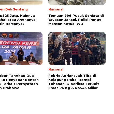
en Deli Serdang
Nasional
Rp525 Juta, Kainnya
Temuan 996 Pucuk Senjata di
hal atau Angkanya
Yayasan Jaksel, Polisi Panggil
kin Bertanya?
Mantan Ketua IWD
l
Nasional
Jabar Tangkap Dua
Febrie Adriansyah Tiba di
gka Penyebar Konten
Kejagung Pakai Rompi
 Terkait Pernyataan
Tahanan, Diperiksa Terkait
en Prabowo
Emas 74 Kg & Rp543 Miliar