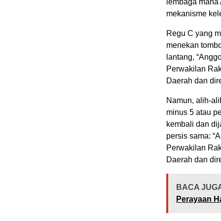
lembaga mana?”
mekanisme kel
Regu C yang me
menekan tombol
lantang, “Angg
Perwakilan Ra
Daerah dan dir
Namun, alih-ali
minus 5 atau p
kembali dan di
persis sama: “
Perwakilan Ra
Daerah dan dir
BACA JUGA
Perayaan Ha