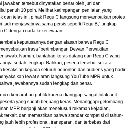
ni jawaban tersebut dinyatakan benar oleh juri dan
lai penuh 10 poin. Melihat ketimpangan penilaian yang
k dan jelas ini, pihak Regu C langsung menyampaikan protes
ami tadi menjawabnya sama persis seperti Regu B,” ungkap
gu C dengan nada kekecewaan.
 membela keputusannya dengan alasan bahwa Regu C
 menyebutkan frasa “pertimbangan Dewan Perwakilan
enjawab. Namun, bantahan keras datang dari Regu C yang
annya sudah lengkap. Bahkan, peserta tersebut secara
a kesaksian kepada seluruh penonton dan audiens yang hadir
enyaksikan lewat siaran langsung YouTube MPR untuk
ahwa jawabannya sudah lengkap dan benar.
emicu kemarahan publik karena dianggap sangat tidak adil
peserta yang sudah berjuang keras. Menanggapi gelombang
pinan MPR berjanji akan menelusuri rekaman kejadian,
k terkait, dan memastikan bahwa standar kompetisi di tahun-
 jauh lebih profesional, transparan, dan terbebas dari