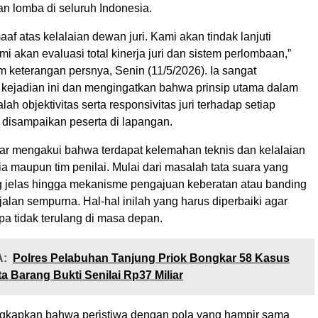
n lomba di seluruh Indonesia.
f atas kelalaian dewan juri. Kami akan tindak lanjuti
ami akan evaluasi total kinerja juri dan sistem perlombaan,”
m keterangan persnya, Senin (11/5/2026). Ia sangat
ejadian ini dan mengingatkan bahwa prinsip utama dalam
ah objektivitas serta responsivitas juri terhadap setiap
 disampaikan peserta di lapangan.
bar mengakui bahwa terdapat kelemahan teknis dan kelalaian
tia maupun tim penilai. Mulai dari masalah tata suara yang
 jelas hingga mekanisme pengajuan keberatan atau banding
alan sempurna. Hal-hal inilah yang harus diperbaiki agar
a tidak terulang di masa depan.
:
Polres Pelabuhan Tanjung Priok Bongkar 58 Kasus
ta Barang Bukti Senilai Rp37 Miliar
gkapkan bahwa peristiwa dengan pola yang hampir sama