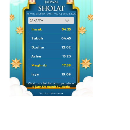
Kamis, 21 Safar 1448 H / 06 Agustus 2026
Imsak
04:35
Subuh
04:45
Dzuhur
12:02
Ashar
15:23
Maghrib
17:58
Isya
19:09
Waktu sholat berikutnya dalam:
6 jam 59 menit 51 detik
Sumber: Kemenag