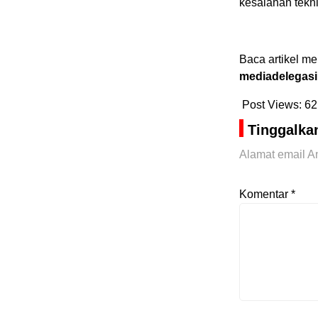
kesalahan tekn
Baca artikel me
mediadelegasi
Post Views:
62
Tinggalka
Alamat email An
Komentar
*