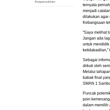
Praperadilan
ternyata pernah
menjadi catata
dilakukan agar
Kebangsaan tet
“Saya melihat l
Jangan ada lagi
untuk mendidik
ketidakadilan,
Sebagai informa
diikuti oleh s
Melalui tahapan
babak final yan
SMAN 1 Samba
Puncak polemik
poin kemenanga
dalam memilih 