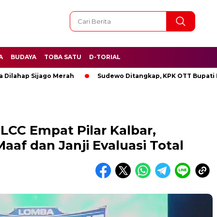
A
BUDAYA
TOBA SATU
D-TORIAL
p Sijago Merah
Sudewo Ditangkap, KPK OTT Bupati Pati
n LCC Empat Pilar Kalbar,
af dan Janji Evaluasi Total