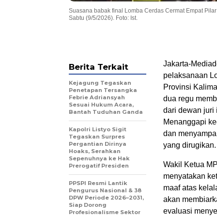
Suasana babak final Lomba Cerdas Cermat Empat Pilar 
Sabtu (9/5/2026). Foto: Ist.
Jakarta-Mediad
Berita Terkait
pelaksanaan Lo
Kejagung Tegaskan
Provinsi Kalima
Penetapan Tersangka
Febrie Adriansyah
dua regu memb
Sesuai Hukum Acara,
dari dewan juri
Bantah Tuduhan Ganda
Menanggapi keg
Kapolri Listyo Sigit
dan menyampai
Tegaskan Surpres
Pergantian Dirinya
yang dirugikan.
Hoaks, Serahkan
Sepenuhnya ke Hak
Wakil Ketua M
Prerogatif Presiden
menyatakan ket
PPSPI Resmi Lantik
maaf atas kela
Pengurus Nasional & 38
DPW Periode 2026–2031,
akan membiarka
Siap Dorong
evaluasi menyel
Profesionalisme Sektor