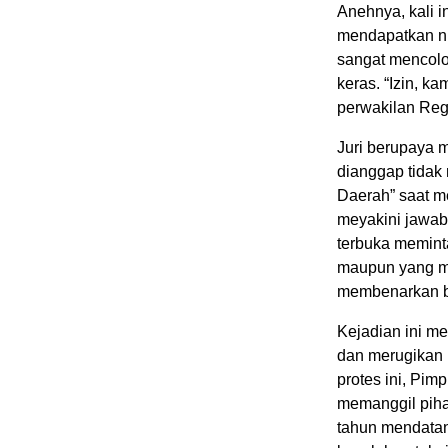
Anehnya, kali i
mendapatkan ni
sangat mencolo
keras. “Izin, k
perwakilan Re
Juri berupaya
dianggap tidak
Daerah” saat m
meyakini jawab
terbuka memint
maupun yang m
membenarkan b
Kejadian ini m
dan merugikan 
protes ini, Pim
memanggil piha
tahun mendatang