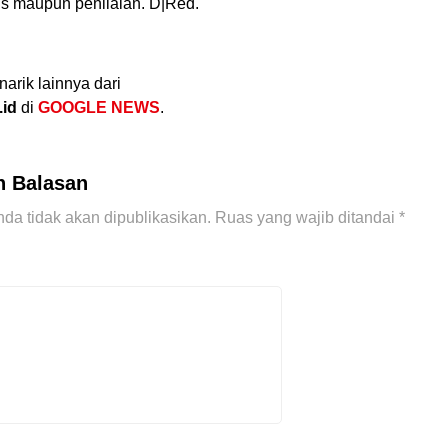
is maupun penilaian. D|Red.
narik lainnya dari
.id
di
GOOGLE NEWS
.
n Balasan
da tidak akan dipublikasikan.
Ruas yang wajib ditandai
*