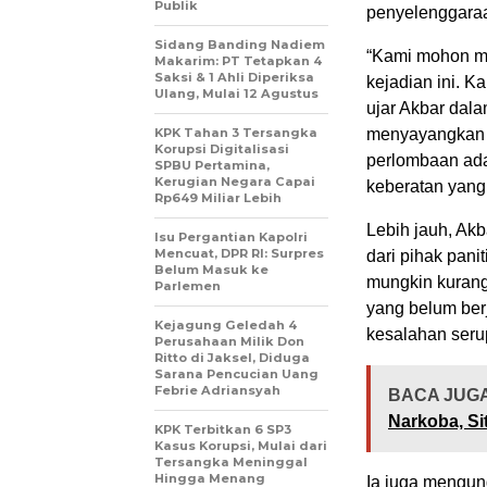
Publik
penyelenggaraa
Sidang Banding Nadiem
“Kami mohon maa
Makarim: PT Tetapkan 4
Saksi & 1 Ahli Diperiksa
kejadian ini. K
Ulang, Mulai 12 Agustus
ujar Akbar dala
KPK Tahan 3 Tersangka
menyayangkan k
Korupsi Digitalisasi
perlombaan adal
SPBU Pertamina,
Kerugian Negara Capai
keberatan yang
Rp649 Miliar Lebih
Lebih jauh, Ak
Isu Pergantian Kapolri
Mencuat, DPR RI: Surpres
dari pihak pani
Belum Masuk ke
mungkin kurang
Parlemen
yang belum berj
Kejagung Geledah 4
kesalahan serup
Perusahaan Milik Don
Ritto di Jaksel, Diduga
Sarana Pencucian Uang
Febrie Adriansyah
BACA JUGA
Narkoba, Si
KPK Terbitkan 6 SP3
Kasus Korupsi, Mulai dari
Tersangka Meninggal
Hingga Menang
Ia juga mengun