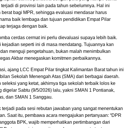
 terjadi di provinsi lain pada tahun sebelumnya. Hal ini
n berat bagi MPR, sehingga evaluasi mendasar harus
 nama baik lembaga dan tujuan pendidikan Empat Pilar
ap terjaga dengan baik.
omba cerdas cermat ini perlu dievaluasi supaya lebih baik.
 kejadian seperti ini di masa mendatang. Tujuannya kan
 dan menguji pengetahuan, bukan malah menimbulkan
” tegas Akbar menegaskan komitmen perbaikannya.
si, ajang LCC Empat Pilar tingkat Kalimantan Barat tahun ini
embilan Sekolah Menengah Atas (SMA) dari berbagai daerah.
 seleksi yang ketat, akhirnya tiga sekolah terbaik lolos ke
g digelar Sabtu (9/5/2026) lalu, yakni SMAN 1 Pontianak,
s, dan SMAN 1 Sanggau.
 terjadi pada sesi rebutan jawaban yang sangat menentukan
n. Saat itu, pembawa acara mengajukan pertanyaan: “DPR
anggota BPK, wajib memperhatikan pertimbangan dari