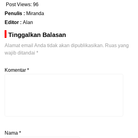
Post Views:
96
Penulis :
Miranda
Editor :
Alan
Tinggalkan Balasan
Alamat email Anda tidak akan dipublikasikan.
Ruas yang
wajib ditandai
*
Komentar
*
Nama
*