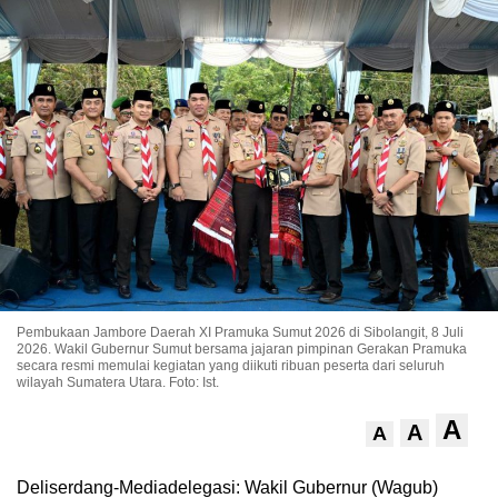
Pembukaan Jambore Daerah XI Pramuka Sumut 2026 di Sibolangit, 8 Juli
2026. Wakil Gubernur Sumut bersama jajaran pimpinan Gerakan Pramuka
secara resmi memulai kegiatan yang diikuti ribuan peserta dari seluruh
wilayah Sumatera Utara. Foto: Ist.
A
A
A
Deliserdang-Mediadelegasi: Wakil Gubernur (Wagub)