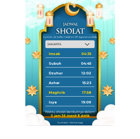
Jum'at, 22 Safar 1448 H / 07 Agustus 2026
Imsak
04:35
Subuh
04:45
Dzuhur
12:02
Ashar
15:23
Maghrib
17:58
Isya
19:09
Waktu sholat berikutnya dalam:
0 jam 56 menit 8 detik
Sumber: Kemenag