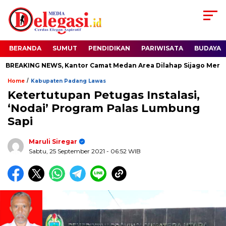
BERANDA
SUMUT
PENDIDIKAN
PARIWISATA
BUDAYA
EAKING NEWS, Kantor Camat Medan Area Dilahap Sijago Merah
/
Home
Kabupaten Padang Lawas
Ketertutupan Petugas Instalasi,
‘Nodai’ Program Palas Lumbung
Sapi
Maruli Siregar
Sabtu, 25 September 2021
- 06:52 WIB