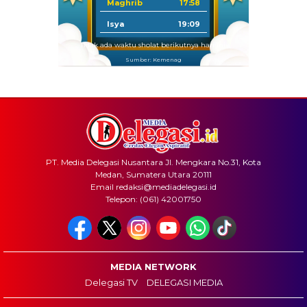
Maghrib
17:58
Isya
19:09
Tidak ada waktu sholat berikutnya hari ini.
Sumber: Kemenag
PT. Media Delegasi Nusantara Jl. Mengkara No.31, Kota
Medan, Sumatera Utara 20111
Email redaksi@mediadelegasi.id
Telepon: (061) 42001750
MEDIA NETWORK
Delegasi TV
DELEGASI MEDIA