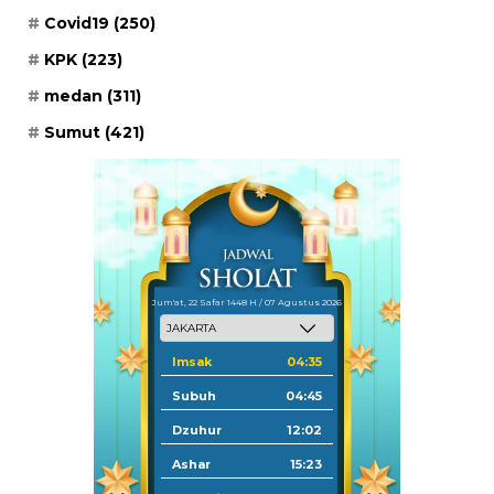
Covid19
(250)
KPK
(223)
medan
(311)
Sumut
(421)
Jum'at, 22 Safar 1448 H / 07 Agustus 2026
Imsak
04:35
Subuh
04:45
Dzuhur
12:02
Ashar
15:23