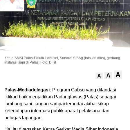
Ketua SMSI Palas-Paluta-Labusel, Sunardi S SAg (foto kiri atas), gerbang
instalasi sapi di Palas. Foto: D|Ist
A
A
A
Palas-Mediadelegasi:
Program Gubsu yang dilandasi
iktikad baik menjadikan Padanglawas (Palas) sebagai
lumbung sapi, jangan sampai ternodai akibat sikap
ketertutupan informasi publik aparat pelaksana dan
petugas lapangan.
Hal itu ditegaskan Ketua Serikat Media Siber Indonesia