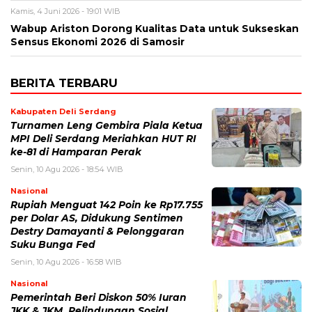
Kamis, 4 Juni 2026 - 19:01 WIB
​Wabup Ariston Dorong Kualitas Data untuk Sukseskan
Sensus Ekonomi 2026 di Samosir
BERITA TERBARU
Kabupaten Deli Serdang
Turnamen Leng Gembira Piala Ketua
MPI Deli Serdang Meriahkan HUT RI
ke-81 di Hamparan Perak
Senin, 10 Agu 2026 - 18:54 WIB
Nasional
Rupiah Menguat 142 Poin ke Rp17.755
per Dolar AS, Didukung Sentimen
Destry Damayanti & Pelonggaran
Suku Bunga Fed
Senin, 10 Agu 2026 - 16:58 WIB
Nasional
Pemerintah Beri Diskon 50% Iuran
JKK & JKM, Pelindungan Sosial