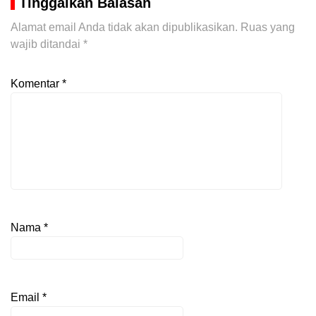
Tinggalkan Balasan
Alamat email Anda tidak akan dipublikasikan.
Ruas yang
wajib ditandai
*
Komentar
*
Nama
*
Email
*