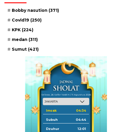
Bobby nasution
(371)
Covid19
(250)
KPK
(224)
medan
(311)
Sumut
(421)
Selasa, 26 Safar 1448 H / 11 Agustus 2026
Imsak
04:34
Subuh
04:44
Dzuhur
12:01