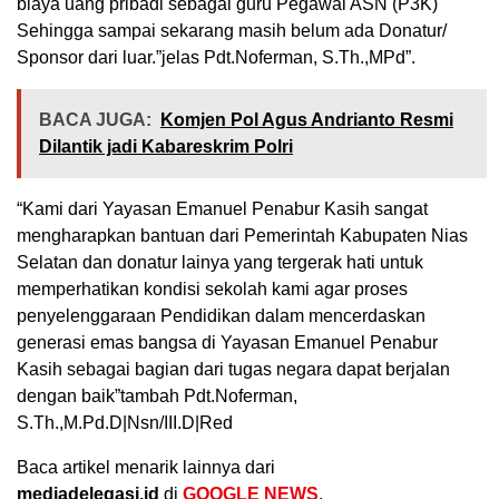
biaya uang pribadi sebagai guru Pegawai ASN (P3K)
Sehingga sampai sekarang masih belum ada Donatur/
Sponsor dari luar.”jelas Pdt.Noferman, S.Th.,MPd”.
BACA JUGA:
Komjen Pol Agus Andrianto Resmi
Dilantik jadi Kabareskrim Polri
“Kami dari Yayasan Emanuel Penabur Kasih sangat
mengharapkan bantuan dari Pemerintah Kabupaten Nias
Selatan dan donatur lainya yang tergerak hati untuk
memperhatikan kondisi sekolah kami agar proses
penyelenggaraan Pendidikan dalam mencerdaskan
generasi emas bangsa di Yayasan Emanuel Penabur
Kasih sebagai bagian dari tugas negara dapat berjalan
dengan baik”tambah Pdt.Noferman,
S.Th.,M.Pd.D|Nsn/III.D|Red
Baca artikel menarik lainnya dari
mediadelegasi.id
di
GOOGLE NEWS
.