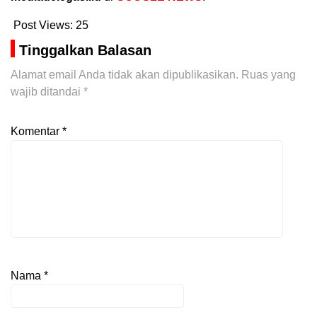
Post Views:
25
Tinggalkan Balasan
Alamat email Anda tidak akan dipublikasikan.
Ruas yang
wajib ditandai
*
Komentar
*
Nama
*