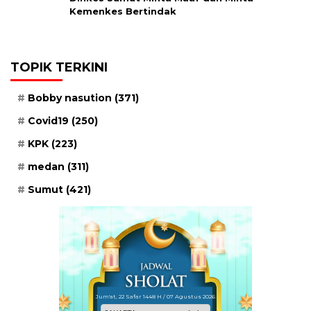
Kemenkes Bertindak
TOPIK TERKINI
Bobby nasution
(371)
Covid19
(250)
KPK
(223)
medan
(311)
Sumut
(421)
Jum'at, 22 Safar 1448 H / 07 Agustus 2026