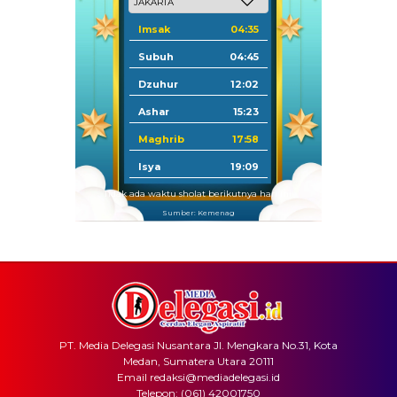
Imsak
04:35
Subuh
04:45
Dzuhur
12:02
Ashar
15:23
Maghrib
17:58
Isya
19:09
Tidak ada waktu sholat berikutnya hari ini.
Sumber: Kemenag
PT. Media Delegasi Nusantara Jl. Mengkara No.31, Kota
Medan, Sumatera Utara 20111
Email redaksi@mediadelegasi.id
Telepon: (061) 42001750