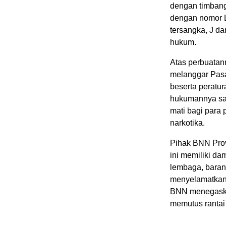
dengan timbanga
dengan nomor 
tersangka, J d
hukum.
Atas perbuatan
melanggar Pasa
beserta peratu
hukumannya san
mati bagi para 
narkotika.
Pihak BNN Pro
ini memiliki d
lembaga, barang
menyelamatkan 
BNN menegaska
memutus rantai