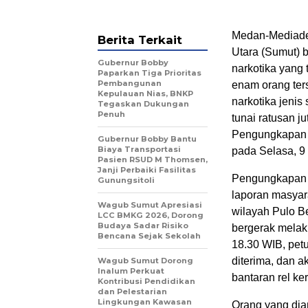
Medan-Mediadel
Berita Terkait
Utara (Sumut) 
Gubernur Bobby
narkotika yang 
Paparkan Tiga Prioritas
Pembangunan
enam orang ter
Kepulauan Nias, BNKP
narkotika jenis
Tegaskan Dukungan
Penuh
tunai ratusan ju
Pengungkapan i
Gubernur Bobby Bantu
Biaya Transportasi
pada Selasa, 9 
Pasien RSUD M Thomsen,
Janji Perbaiki Fasilitas
Pengungkapan p
Gunungsitoli
laporan masyar
Wagub Sumut Apresiasi
wilayah Pulo B
LCC BMKG 2026, Dorong
Budaya Sadar Risiko
bergerak melak
Bencana Sejak Sekolah
18.30 WIB, pet
diterima, dan 
Wagub Sumut Dorong
Inalum Perkuat
bantaran rel ke
Kontribusi Pendidikan
dan Pelestarian
Lingkungan Kawasan
Orang yang dia