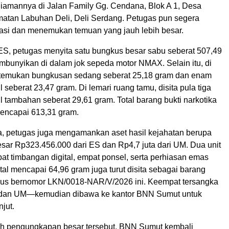
diamannya di Jalan Family Gg. Cendana, Blok A 1, Desa
matan Labuhan Deli, Deli Serdang. Petugas pun segera
kasi dan menemukan temuan yang jauh lebih besar.
 ES, petugas menyita satu bungkus besar sabu seberat 507,49
mbunyikan di dalam jok sepeda motor NMAX. Selain itu, di
itemukan bungkusan sedang seberat 25,18 gram dan enam
 seberat 23,47 gram. Di lemari ruang tamu, disita pula tiga
 tambahan seberat 29,61 gram. Total barang bukti narkotika
 mencapai 613,31 gram.
ka, petugas juga mengamankan aset hasil kejahatan berupa
esar Rp323.456.000 dari ES dan Rp4,7 juta dari UM. Dua unit
at timbangan digital, empat ponsel, serta perhiasan emas
tal mencapai 64,96 gram juga turut disita sebagai barang
sus bernomor LKN/0018-NAR/V/2026 ini. Keempat tersangka
dan UM—kemudian dibawa ke kantor BNN Sumut untuk
jut.
ah pengungkapan besar tersebut, BNN Sumut kembali