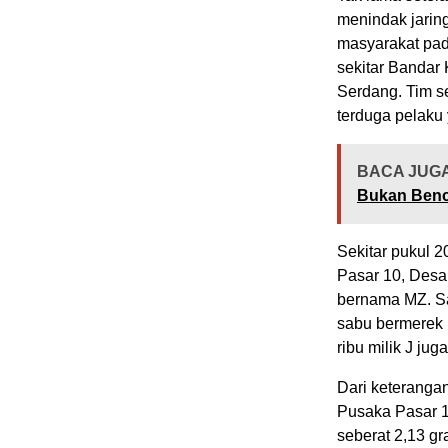
menindak jaring
masyarakat pad
sekitar Bandar
Serdang. Tim s
terduga pelaku
BACA JUGA
Bukan Benc
Sekitar pukul 
Pasar 10, Desa
bernama MZ. Saa
sabu bermerek 
ribu milik J ju
Dari keteranga
Pusaka Pasar 11
seberat 2,13 g