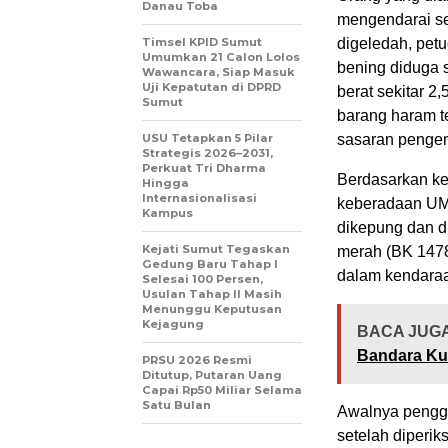
Danau Toba
mengendarai s
Timsel KPID Sumut
digeledah, petu
Umumkan 21 Calon Lolos
bening diduga 
Wawancara, Siap Masuk
Uji Kepatutan di DPRD
berat sekitar 2
Sumut
barang haram t
USU Tetapkan 5 Pilar
sasaran penge
Strategis 2026–2031,
Perkuat Tri Dharma
Berdasarkan ke
Hingga
Internasionalisasi
keberadaan UM.
Kampus
dikepung dan d
Kejati Sumut Tegaskan
merah (BK 147
Gedung Baru Tahap I
dalam kendaraan
Selesai 100 Persen,
Usulan Tahap II Masih
Menunggu Keputusan
Kejagung
BACA JUGA
Bandara K
PRSU 2026 Resmi
Ditutup, Putaran Uang
Capai Rp50 Miliar Selama
Satu Bulan
Awalnya pengge
setelah diperik