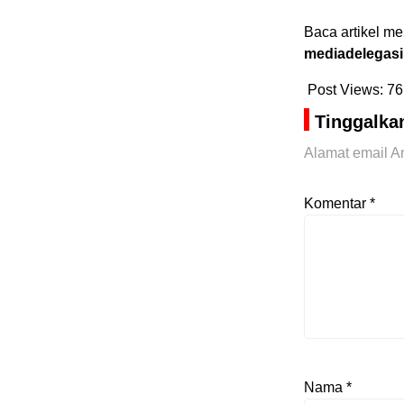
Baca artikel me
mediadelegasi
Post Views:
76
Tinggalka
Alamat email An
Komentar
*
Nama
*