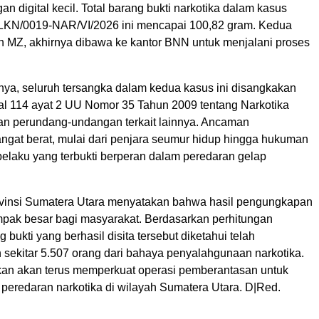
n digital kecil. Total barang bukti narkotika dalam kasus
LKN/0019-NAR/VI/2026 ini mencapai 100,82 gram. Kedua
an MZ, akhirnya dibawa ke kantor BNN untuk menjalani proses
nya, seluruh tersangka dalam kedua kasus ini disangkakan
l 114 ayat 2 UU Nomor 35 Tahun 2009 tentang Narkotika
ran perundang-undangan terkait lainnya. Ancaman
gat berat, mulai dari penjara seumur hidup hingga hukuman
pelaku yang terbukti berperan dalam peredaran gelap
vinsi Sumatera Utara menyatakan bahwa hasil pengungkapan
ampak besar bagi masyarakat. Berdasarkan perhitungan
 bukti yang berhasil disita tersebut diketahui telah
sekitar 5.507 orang dari bahaya penyalahgunaan narkotika.
n akan terus memperkuat operasi pemberantasan untuk
 peredaran narkotika di wilayah Sumatera Utara. D|Red.