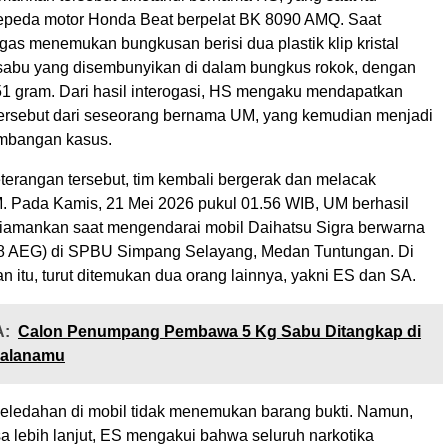
epeda motor Honda Beat berpelat BK 8090 AMQ. Saat
gas menemukan bungkusan berisi dua plastik klip kristal
sabu yang disembunyikan di dalam bungkus rokok, dengan
,51 gram. Dari hasil interogasi, HS mengaku mendapatkan
ersebut dari seseorang bernama UM, yang kemudian menjadi
mbangan kasus.
terangan tersebut, tim kembali bergerak dan melacak
 Pada Kamis, 21 Mei 2026 pukul 01.56 WIB, UM berhasil
iamankan saat mengendarai mobil Daihatsu Sigra berwarna
8 AEG) di SPBU Simpang Selayang, Medan Tuntungan. Di
 itu, turut ditemukan dua orang lainnya, yakni ES dan SA.
:
Calon Penumpang Pembawa 5 Kg Sabu Ditangkap di
ualanamu
ledahan di mobil tidak menemukan barang bukti. Namun,
sa lebih lanjut, ES mengakui bahwa seluruh narkotika