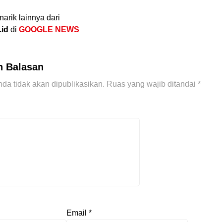
narik lainnya dari
.id
di
GOOGLE NEWS
n Balasan
da tidak akan dipublikasikan.
Ruas yang wajib ditandai
*
Email
*