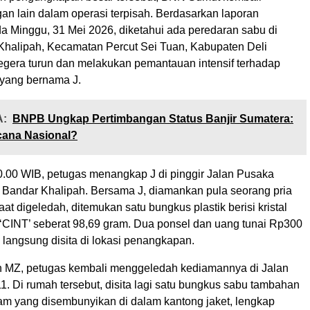
an lain dalam operasi terpisah. Berdasarkan laporan
a Minggu, 31 Mei 2026, diketahui ada peredaran sabu di
 Khalipah, Kecamatan Percut Sei Tuan, Kabupaten Deli
egera turun dan melakukan pemantauan intensif terhadap
 yang bernama J.
:
BNPB Ungkap Pertimbangan Status Banjir Sumatera:
ana Nasional?
20.00 WIB, petugas menangkap J di pinggir Jalan Pusaka
 Bandar Khalipah. Bersama J, diamankan pula seorang pria
t digeledah, ditemukan satu bungkus plastik berisi kristal
‘CINT’ seberat 98,69 gram. Dua ponsel dan uang tunai Rp300
ga langsung disita di lokasi penangkapan.
n MZ, petugas kembali menggeledah kediamannya di Jalan
. Di rumah tersebut, disita lagi satu bungkus sabu tambahan
ram yang disembunyikan di dalam kantong jaket, lengkap