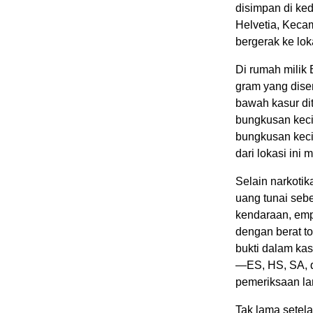
disimpan di ke
Helvetia, Keca
bergerak ke lo
Di rumah milik
gram yang dise
bawah kasur d
bungkusan kecil
bungkusan kecil
dari lokasi ini
Selain narkoti
uang tunai seb
kendaraan, emp
dengan berat to
bukti dalam ka
—ES, HS, SA, 
pemeriksaan lan
Tak lama setel