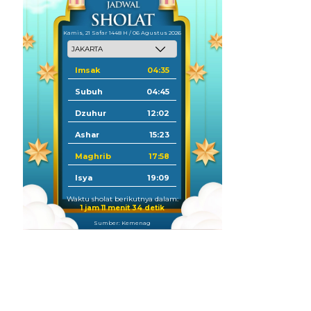
Kamis, 21 Safar 1448 H / 06 Agustus 2026
Imsak
04:35
Subuh
04:45
Dzuhur
12:02
Ashar
15:23
Maghrib
17:58
Isya
19:09
Waktu sholat berikutnya dalam:
1 jam 11 menit 33 detik
Sumber: Kemenag