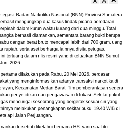
A
A
egasi: Badan Narkotika Nasional (BNN) Provinsi Sumatera
berhasil mengungkap dua kasus tindak pidana peredaran
terpisah dalam kurun waktu kurang dari dua minggu. Total
sangka berhasil diamankan, sementara barang bukti berupa
 sabu dengan berat bruto mencapai lebih dari 700 gram, uang
ta rupiah, serta aset berharga lainnya disita petugas.
ni tertuang dalam rilis resmi yang dikeluarkan BNN Sumut
Juni 2026.
ertama dilakukan pada Rabu, 20 Mei 2026, berdasar
akat yang menginformasikan adanya transaksi narkotika di
erayan, Kecamatan Medan Barat. Tim pemberantasan segera
ukan penyelidikan dan pengawasan di lokasi. Sekitar pukul
ugas mencurigai seseorang yang bergerak sesuai ciri yang
akhirnya melakukan penangkapan sekitar pukul 19.40 WIB di
reta api Jalan Perjuangan.
mankan tersebut diketahui bernama HS, yang saat itu