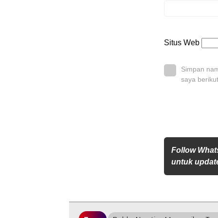
Situs Web
Simpan nama
saya beriku
Follow What
untuk update