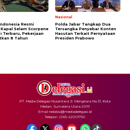
l
Nasional
Indonesia Resmi
Polda Jabar Tangkap Dua
 Kapal Selam Scorpene
Tersangka Penyebar Konten
i Terbaru, Pekerjaan
Hasutan Terkait Pernyataan
tkan 8 Tahun
Presiden Prabowo
PT. Media Delegasi Nusantara Jl. Mengkara No.31, Kota
Medan, Sumatera Utara 20111
Email redaksi@mediadelegasi.id
Telepon: (061) 42001750