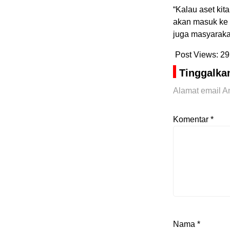
“Kalau aset ki
akan masuk ke
juga masyaraka
Post Views:
29
Tinggalka
Alamat email An
Komentar
*
Nama
*