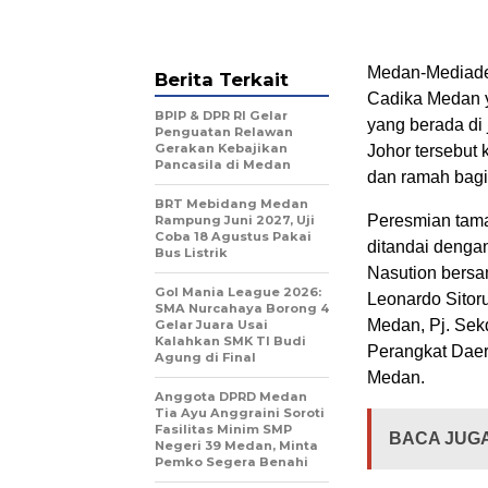
Medan-Mediade
Berita Terkait
Cadika Medan ya
BPIP & DPR RI Gelar
yang berada di
Penguatan Relawan
Gerakan Kebajikan
Johor tersebut 
Pancasila di Medan
dan ramah bagi
BRT Mebidang Medan
Peresmian taman
Rampung Juni 2027, Uji
Coba 18 Agustus Pakai
ditandai denga
Bus Listrik
Nasution bersa
Gol Mania League 2026:
Leonardo Sitor
SMA Nurcahaya Borong 4
Medan, Pj. Sek
Gelar Juara Usai
Kalahkan SMK TI Budi
Perangkat Daer
Agung di Final
Medan.
Anggota DPRD Medan
Tia Ayu Anggraini Soroti
Fasilitas Minim SMP
BACA JUGA
Negeri 39 Medan, Minta
Pemko Segera Benahi