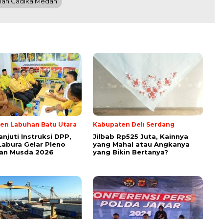
man Cadika Medan
en Labuhan Batu Utara
Kabupaten Deli Serdang
anjuti Instruksi DPP,
Jilbab Rp525 Juta, Kainnya
Labura Gelar Pleno
yang Mahal atau Angkanya
pan Musda 2026
yang Bikin Bertanya?