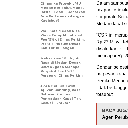
Dalam sambuta
Dinamika Proyek LPJU
Medan Berlanjut, Muncul
ucapan terimak
Inisial D dan J, Benarkah
Ada Pertemuan dengan
Corporate Socia
Kadishub?
Medan dapat se
Wali Kota Medan Rico
“CSR ini merup
Waas Tutup Mulut soal
Fee 15% di Dinas Perkim,
Rp.22 Milyar le
Praktisi Hukum Desak
KPK Turun Tangan
disalurkan PT.
mencapai Rp.28 
Mahasiswa JMI Unjuk
Rasa di Medan, Desak
Dengan selesai
Usut Dugaan Monopoli
Proyek & Fee 18–25
berpesan kepad
Persen di Dinas Perkim
Pemko Medan ya
JPU Kejari Belawan
tidak bertangg
Ajukan Banding, Pasal
tersebut.
Putusan Korupsi
Pengadaan Kapal Tak
Sesuai Tuntutan
BACA JUGA
Agen Perub