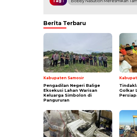
Tag :
Bobby Nasution Meresmikan Ta
Berita Terbaru
Kabupaten Samosir
Kabupat
Pengadilan Negeri Balige
Tindakl
Eksekusi Lahan Warisan
Golkar 
Keluarga Simbolon di
Persia
Pangururan