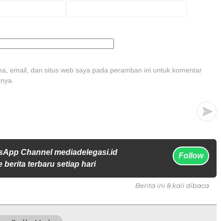
, email, dan situs web saya pada peramban ini untuk komentar
tnya.
sApp Channel mediadelegasi.id
Follow
 berita terbaru setiap hari
Berita ini 8 kali dibaca