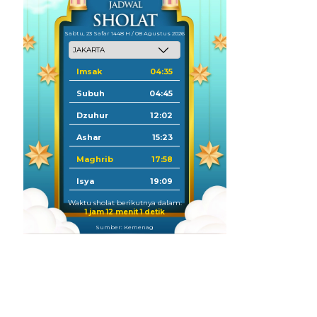
Sabtu, 23 Safar 1448 H / 08 Agustus 2026
Imsak
04:35
Subuh
04:45
Dzuhur
12:02
Ashar
15:23
Maghrib
17:58
Isya
19:09
Waktu sholat berikutnya dalam:
1 jam 12 menit 0 detik
Sumber: Kemenag