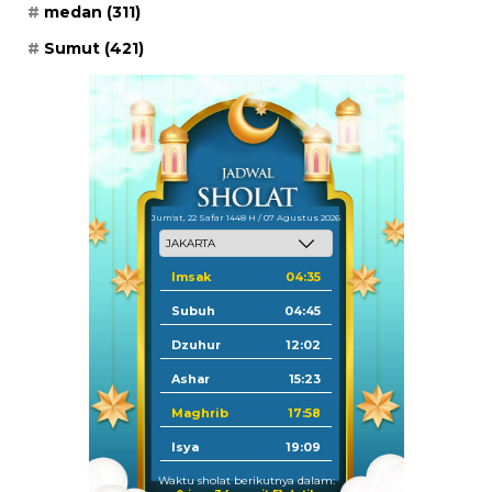
medan
(311)
Sumut
(421)
Jum'at, 22 Safar 1448 H / 07 Agustus 2026
Imsak
04:35
Subuh
04:45
Dzuhur
12:02
Ashar
15:23
Maghrib
17:58
Isya
19:09
Waktu sholat berikutnya dalam: