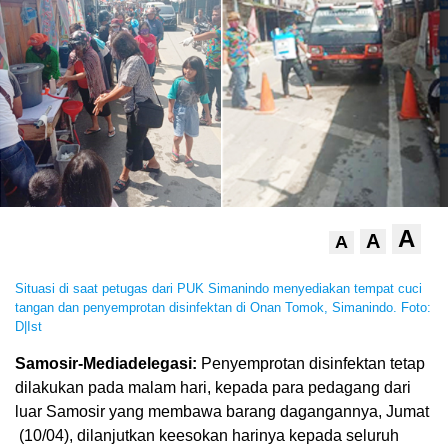
A
A
A
Situasi di saat petugas dari PUK Simanindo menyediakan tempat cuci
tangan dan penyemprotan disinfektan di Onan Tomok, Simanindo. Foto:
D|Ist
Samosir-Mediadelegasi:
Penyemprotan disinfektan tetap
dilakukan pada malam hari, kepada para pedagang dari
luar Samosir yang membawa barang dagangannya, Jumat
(10/04), dilanjutkan keesokan harinya kepada seluruh