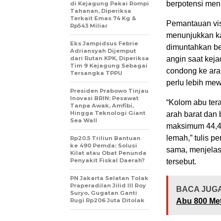
berpotensi men
di Kejagung Pakai Rompi
Tahanan, Diperiksa
Terkait Emas 74 Kg &
Pemantauan vis
Rp543 Miliar
menunjukkan kar
Eks Jampidsus Febrie
dimuntahkan be
Adriansyah Dijemput
dari Rutan KPK, Diperiksa
angin saat kej
Tim 9 Kejagung Sebagai
condong ke arah
Tersangka TPPU
perlu lebih me
Presiden Prabowo Tinjau
Inovasi BRIN: Pesawat
“Kolom abu ter
Tanpa Awak, Amfibi,
Hingga Teknologi Giant
arah barat dan 
Sea Wall
maksimum 44,4 
lemah,” tulis p
Rp20.5 Triliun Bantuan
ke 490 Pemda: Solusi
sama, menjelas
Kilat atau Obat Penunda
Penyakit Fiskal Daerah?
tersebut.
PN Jakarta Selatan Tolak
Praperadilan Jilid III Roy
BACA JUGA
Suryo, Gugatan Ganti
Rugi Rp206 Juta Ditolak
Abu 800 Me