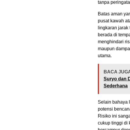
tanpa peringata
Batas aman yang
pusat kawah ata
lingkaran jarak
berada di tempa
menghindari ris
maupun dampak d
utama.
BACA JUGA
Suryo dan D
Sederhana
Selain bahaya 
potensi bencana
Risiko ini sanga
cukup tinggi di
bercampur denga