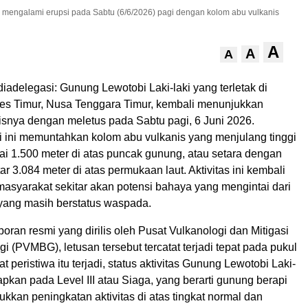
li mengalami erupsi pada Sabtu (6/6/2026) pagi dengan kolom abu vulkanis
A
A
A
iadelegasi: Gunung Lewotobi Laki-laki yang terletak di
es Timur, Nusa Tenggara Timur, kembali menunjukkan
nisnya dengan meletus pada Sabtu pagi, 6 Juni 2026.
si ini memuntahkan kolom abu vulkanis yang menjulang tinggi
i 1.500 meter di atas puncak gunung, atau setara dengan
ar 3.084 meter di atas permukaan laut. Aktivitas ini kembali
asyarakat sekitar akan potensi bahaya yang mengintai dari
yang masih berstatus waspada.
oran resmi yang dirilis oleh Pusat Vulkanologi dan Mitigasi
 (PVMBG), letusan tersebut tercatat terjadi tepat pada pukul
 peristiwa itu terjadi, status aktivitas Gunung Lewotobi Laki-
tapkan pada Level III atau Siaga, yang berarti gunung berapi
kan peningkatan aktivitas di atas tingkat normal dan