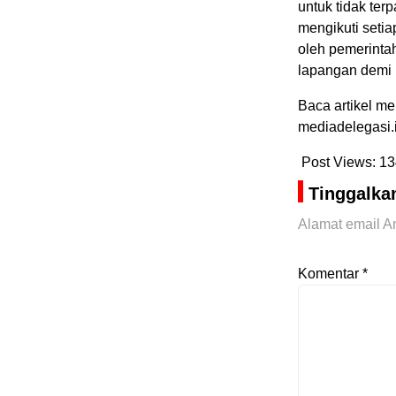
untuk tidak ter
mengikuti setia
oleh pemerinta
lapangan demi 
Baca artikel me
mediadelegasi
Post Views:
13
Tinggalka
Alamat email An
Komentar
*