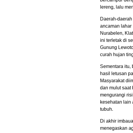
lereng, lalu m
Daerah-daerah 
ancaman lahar i
Nurabelen, Kla
ini terletak di
Gunung Lewotobi
curah hujan ting
Sementara itu,
hasil letusan p
Masyarakat dii
dan mulut saat 
mengurangi ris
kesehatan lain
tubuh.
Di akhir imbau
menegaskan aga