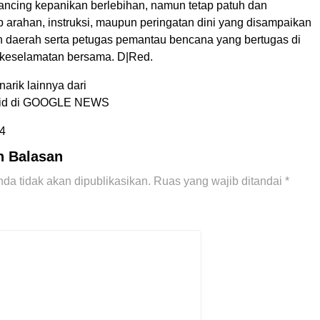
pancing kepanikan berlebihan, namun tetap patuh dan
p arahan, instruksi, maupun peringatan dini yang disampaikan
h daerah serta petugas pemantau bencana yang bertugas di
keselamatan bersama. D|Red.
narik lainnya dari
.id di GOOGLE NEWS
4
n Balasan
da tidak akan dipublikasikan.
Ruas yang wajib ditandai
*