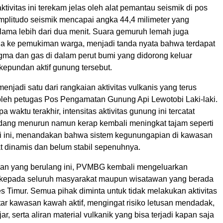
aktivitas ini terekam jelas oleh alat pemantau seismik di pos
plitudo seismik mencapai angka 44,4 milimeter yang
lama lebih dari dua menit. Suara gemuruh lemah juga
ga ke pemukiman warga, menjadi tanda nyata bahwa terdapat
ma dan gas di dalam perut bumi yang didorong keluar
kepundan aktif gunung tersebut.
menjadi satu dari rangkaian aktivitas vulkanis yang terus
 oleh petugas Pos Pengamatan Gunung Api Lewotobi Laki-laki.
 waktu terakhir, intensitas aktivitas gunung ini tercatat
kadang menurun namun kerap kembali meningkat tajam seperti
ari ini, menandakan bahwa sistem kegunungapian di kawasan
at dinamis dan belum stabil sepenuhnya.
san yang berulang ini, PVMBG kembali mengeluarkan
 kepada seluruh masyarakat maupun wisatawan yang berada
es Timur. Semua pihak diminta untuk tidak melakukan aktivitas
tar kawasan kawah aktif, mengingat risiko letusan mendadak,
jar, serta aliran material vulkanik yang bisa terjadi kapan saja