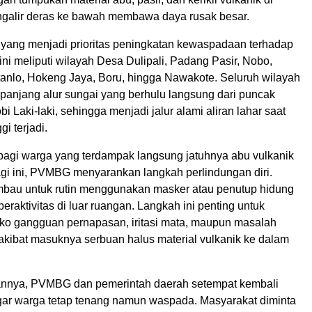
engalir deras ke bawah membawa daya rusak besar.
yang menjadi prioritas peningkatan kewaspadaan terhadap
ni meliputi wilayah Desa Dulipali, Padang Pasir, Nobo,
tanlo, Hokeng Jaya, Boru, hingga Nawakote. Seluruh wilayah
 sepanjang alur sungai yang berhulu langsung dari puncak
 Laki-laki, sehingga menjadi jalur alami aliran lahar saat
gi terjadi.
 bagi warga yang terdampak langsung jatuhnya abu vulkanik
agi ini, PVMBG menyarankan langkah perlindungan diri.
mbau untuk rutin menggunakan masker atau penutup hidung
beraktivitas di luar ruangan. Langkah ini penting untuk
iko gangguan pernapasan, iritasi mata, maupun masalah
 akibat masuknya serbuan halus material vulkanik ke dalam
annya, PVMBG dan pemerintah daerah setempat kembali
r warga tetap tenang namun waspada. Masyarakat diminta