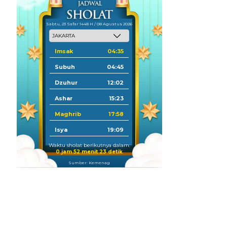
Sabtu, 23 Safar 1448 H / 08 Agustus 2026
Imsak
04:35
Subuh
04:45
Dzuhur
12:02
Ashar
15:23
Maghrib
17:58
Isya
19:09
Waktu sholat berikutnya dalam:
0 jam 52 menit 22 detik
Sumber: Kemenag