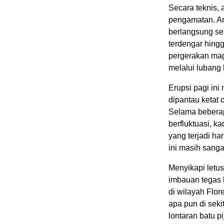
Secara teknis, 
pengamatan. Am
berlangsung se
terdengar hing
pergerakan mag
melalui lubang 
Erupsi pagi ini 
dipantau ketat
Selama beberapa
berfluktuasi, 
yang terjadi h
ini masih sang
Menyikapi letu
imbauan tegas
di wilayah Flor
apa pun di seki
lontaran batu pi