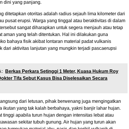
n dini yang panjang.
 ditetapkan otoritas adalah radius sejauh lima kilometer dari
u pusat erupsi. Warga yang tinggal atau beraktivitas di dalam
 tersebut sangat diharapkan untuk segera menjauh atau tetap
t aman yang telah ditentukan. Hal ini dilakukan guna
iko bahaya fisik akibat lontaran material padat vulkanis
ari aktivitas lanjutan yang mungkin terjadi pascaerupsi
:
Berkas Perkara Setinggi 1 Meter, Kuasa Hukum Roy
okter Tifa Sebut Kasus Bisa Diselesaikan Secara
langsung dari letusan, pihak berwenang juga mengingatkan
 ikutan yang tak kalah berbahaya, yakni banjir lahar hujan.
t tinggi apabila turun hujan dengan intensitas lebat atau
 kawasan sekitar tubuh gunung. Air hujan yang turun akan
n tumpukan material abu, pasir, dan kerikil vulkanik di