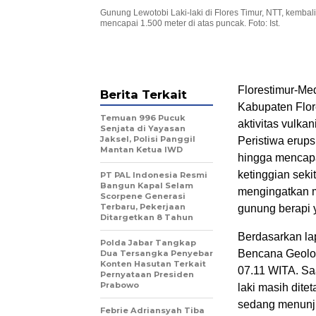
Gunung Lewotobi Laki-laki di Flores Timur, NTT, kemba
mencapai 1.500 meter di atas puncak. Foto: Ist.
Florestimur-Med
Berita Terkait
Kabupaten Flor
Temuan 996 Pucuk
aktivitas vulka
Senjata di Yayasan
Jaksel, Polisi Panggil
Peristiwa erup
Mantan Ketua IWD
hingga mencapa
ketinggian sekit
PT PAL Indonesia Resmi
Bangun Kapal Selam
mengingatkan m
Scorpene Generasi
Terbaru, Pekerjaan
gunung berapi 
Ditargetkan 8 Tahun
Berdasarkan lap
Polda Jabar Tangkap
Bencana Geologi
Dua Tersangka Penyebar
Konten Hasutan Terkait
07.11 WITA. Saat
Pernyataan Presiden
Prabowo
laki masih dite
sedang menunjuk
Febrie Adriansyah Tiba