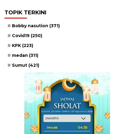
TOPIK TERKINI
Bobby nasution
(371)
Covid19
(250)
KPK
(223)
medan
(311)
Sumut
(421)
Jum'at, 22 Safar 1448 H / 07 Agustus 2026
Imsak
04:35