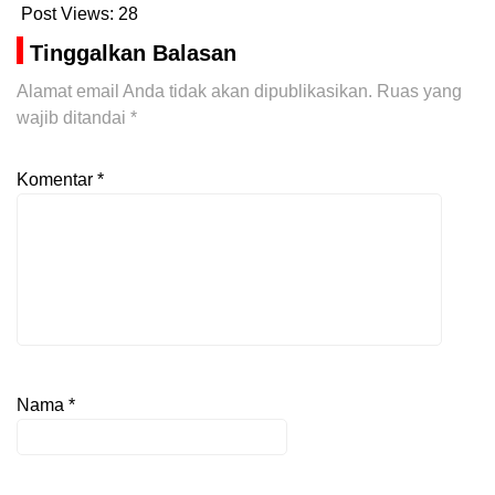
Post Views:
28
Tinggalkan Balasan
Alamat email Anda tidak akan dipublikasikan.
Ruas yang
wajib ditandai
*
Komentar
*
Nama
*