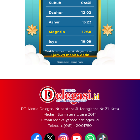
Subuh
04:45
Dzuhur
12:02
Ashar
15:23
Maghrib
17:58
Isya
19:09
Waktu sholat berikutnya dalam:
1 jam 29 menit 6 detik
Sumber: Kemenag
PT. Media Delegasi Nusantara Jl. Mengkara No.31, Kota
Medan, Sumatera Utara 20111
Email redaksi@mediadelegasi.id
Telepon: (061) 42001750