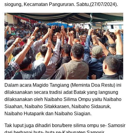
siogung, Kecamatan Pangururan. Sabtu,(27/07/2024).
Dalam acara Magido Tangiang (Meminta Doa Restu) ini
dilaksanakan secara tradisi adat Batak yang langsung
dilaksanakan oleh Naibaho Silima Ompu yaitu Naibaho
Siaahan, Naibaho Sitakkaraen, Naibaho Sidauruk,
Naibaho Hutaparik dan Naibaho Siagian.
Tak luput juga dihadiri boru/bere silima ompu se- Samosir
dari berbagai huta- huta se-Kabupaten Samosir.