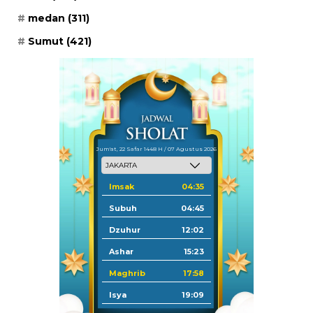
medan
(311)
Sumut
(421)
Jum'at, 22 Safar 1448 H / 07 Agustus 2026
Imsak
04:35
Subuh
04:45
Dzuhur
12:02
Ashar
15:23
Maghrib
17:58
Isya
19:09