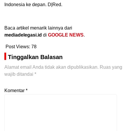
Indonesia ke depan. D|Red.
Baca artikel menarik lainnya dari
mediadelegasi.id
di
GOOGLE NEWS
.
Post Views:
78
Tinggalkan Balasan
Alamat email Anda tidak akan dipublikasikan.
Ruas yang
wajib ditandai
*
Komentar
*