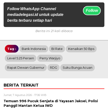
Follow WhatsApp Channel
Follow
mediadelegasi.id untuk update
berita terbaru setiap hari
Berita ini 21 kali dibaca
Tag :
Bank Indonesia
BI Rate
Kenaikan 50 Bps
Level 5.25 Persen
Perry Warjiyo
Rapat Dewan Gubernur
RDG
Suku Bunga Acuan
BERITA TERKAIT
Jumat, 7 Agustus 2026 - 17:06 WIB
Temuan 996 Pucuk Senjata di Yayasan Jaksel, Polisi
Panggil Mantan Ketua IWD